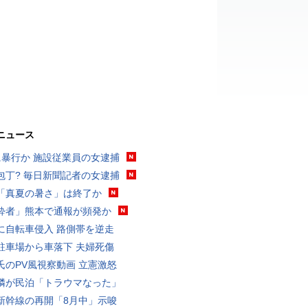
ニュース
に暴行か 施設従業員の女逮捕
包丁? 毎日新聞記者の女逮捕
「真夏の暑さ」は終了か
酔者」熊本で通報が頻発か
に自転車侵入 路側帯を逆走
駐車場から車落下 夫婦死傷
氏のPV風視察動画 立憲激怒
隣が民泊「トラウマなった」
新幹線の再開「8月中」示唆