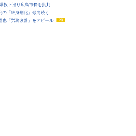
原爆投下巡り広島市長を批判
刑の「終身刑化」傾向続く
竜也「労務改善」をアピール