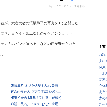
by ライブドアニュース編集部
谷豊が、武者武者の濱坂恭平の写真をXで公開した
顔立ちが目を引く加工なしのイケメンショット
「モナキのピンク味ある」などの声が寄せられた
主要
た。
7歳
夫に
関東
「泥
高速
加藤夏希 まさかの馴れ初め告白
立体
有吉の夏休みでフワ復帰説が浮上
高市
NPB初会合 MLB格差に選手が動く
家の
錦鯉・長谷川 ついにおむつ着用
九州