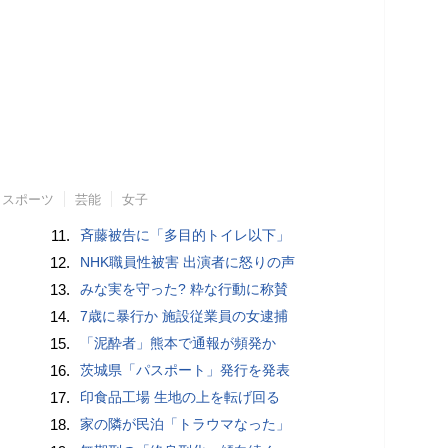
スポーツ
芸能
女子
11.
斉藤被告に「多目的トイレ以下」
12.
NHK職員性被害 出演者に怒りの声
13.
みな実を守った? 粋な行動に称賛
14.
7歳に暴行か 施設従業員の女逮捕
15.
「泥酔者」熊本で通報が頻発か
16.
茨城県「パスポート」発行を発表
17.
印食品工場 生地の上を転げ回る
18.
家の隣が民泊「トラウマなった」