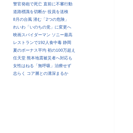
警官発砲で死亡 直前に不審行動
道路標識を切断か 役員を送検
8月の台風 潜む「2つの危険」
れいわ「いのちの党」に変更へ
映画スパイダーマン ソニー最高
レストランで192人食中毒 静岡
夏のボーナス平均 初の100万超え
任天堂 熊本地震被災者へ対応も
女性はねる「無呼吸」治療せず
志らく コア層との溝深まるか