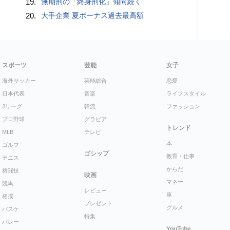
19.
無期刑の「終身刑化」傾向続く
20.
大手企業 夏ボーナス過去最高額
スポーツ
芸能
女子
海外サッカー
芸能総合
恋愛
日本代表
音楽
ライフスタイル
Jリーグ
韓流
ファッション
プロ野球
グラビア
トレンド
MLB
テレビ
本
ゴルフ
ゴシップ
教育・仕事
テニス
からだ
格闘技
映画
マネー
競馬
レビュー
車
相撲
プレゼント
グルメ
バスケ
特集
バレー
YouTube