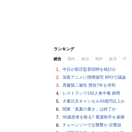
ランキング
総合
国内
政治
海外
経済
IT
1.
中日が新庄監督招聘を検討か
2.
深夜アニメに喫煙描写 BPOで議論
3.
斉藤慎二被告 懲役7年を求刑
4.
レストランで192人食中毒 静岡
5.
大量注文キャンセル43億円以上か
6.
関東「真夏の暑さ」は終了か
7.
90歳患者を殴る? 看護助手を逮捕
8.
チェーンソーで父襲撃か 目撃談