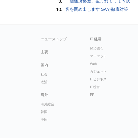
9.
「避難所格差」生まれてしまう訳
10.
客を閉め出します SAで徹底対策
ニューストップ
IT 経済
経済総合
主要
マーケット
Web
国内
ガジェット
社会
ITビジネス
政治
IT総合
海外
PR
海外総合
韓国
中国