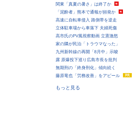
関東「真夏の暑さ」は終了か
「泥酔者」熊本で通報が頻発か
高速に自転車侵入 路側帯を逆走
立体駐車場から車落下 夫婦死傷
高市氏のPV風視察動画 立憲激怒
家の隣が民泊「トラウマなった」
九州新幹線の再開「8月中」示唆
露 原爆投下巡り広島市長を批判
無期刑の「終身刑化」傾向続く
藤原竜也「労務改善」をアピール
もっと見る