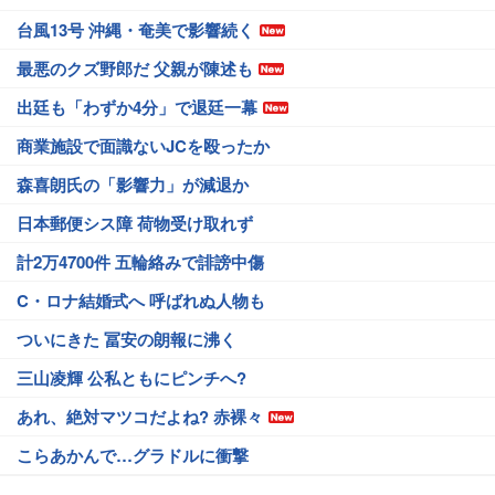
台風13号 沖縄・奄美で影響続く
最悪のクズ野郎だ 父親が陳述も
出廷も「わずか4分」で退廷一幕
商業施設で面識ないJCを殴ったか
森喜朗氏の「影響力」が減退か
日本郵便シス障 荷物受け取れず
計2万4700件 五輪絡みで誹謗中傷
C・ロナ結婚式へ 呼ばれぬ人物も
ついにきた 冨安の朗報に沸く
三山凌輝 公私ともにピンチへ?
あれ、絶対マツコだよね? 赤裸々
こらあかんで…グラドルに衝撃