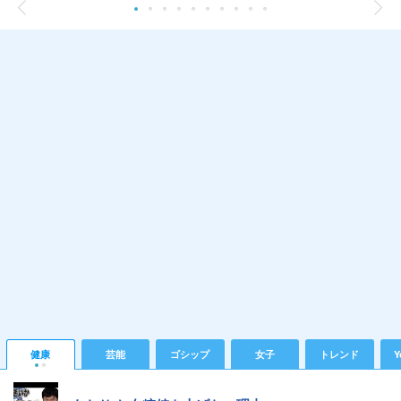
健康
芸能
ゴシップ
女子
トレンド
Y