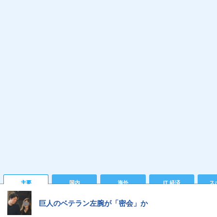
主要
国内
海外
IT 経済
ス
巨人のベテラン左腕が「密会」か