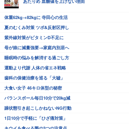
あたりめ 血糖値を上げない理由
体重62kg→82kgに 寺田心の生活
夏のむくみ対策 ツボ&反射区押し
紫外線対策がビタミンD不足に
母が娘に減量強要→家庭内別居へ
睡眠時の悩みを解消する過ごし方
運動より代謝 人体の省エネ戦略
歯科の保健治療を巡る「大嘘」
大食い女子 46キロ体型の秘密
バランスボール毎日10分で20kg減
躁状態引き起こしかねないNG行動
1日10分で手軽に「ひざ痛対策」
キウイを食べる際の3つの注意点