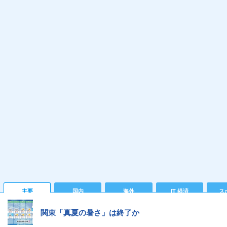
主要
国内
海外
IT 経済
ス
関東「真夏の暑さ」は終了か