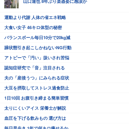
山口達也 8年ぶり楽器姿に感涙か
運動より代謝 人体の省エネ戦略
大食い女子 46キロ体型の秘密
バランスボール毎日10分で20kg減
躁状態引き起こしかねないNG行動
アトピーで「汚い」扱いされ苦悩
認知症研究で「音」注目される
夫の「産後うつ」にみられる症状
大豆を摂取してストレス過食防止
1日10回 お腹引き締まる簡単習慣
太りにくいアイス 栄養士が解説
血圧を下げる飲みもの 選び方は
毎日早歩き 1年で何キロ痩せるか