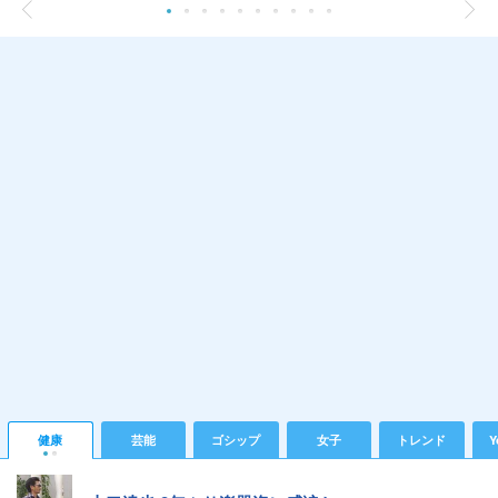
健康
芸能
ゴシップ
女子
トレンド
Y