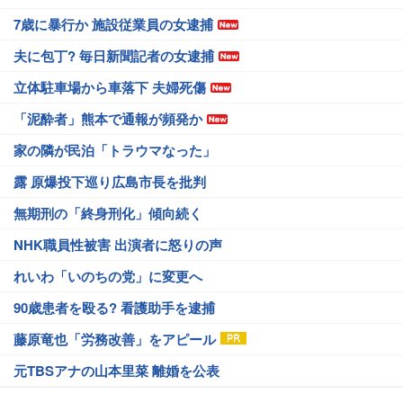
7歳に暴行か 施設従業員の女逮捕
夫に包丁? 毎日新聞記者の女逮捕
立体駐車場から車落下 夫婦死傷
「泥酔者」熊本で通報が頻発か
家の隣が民泊「トラウマなった」
露 原爆投下巡り広島市長を批判
無期刑の「終身刑化」傾向続く
NHK職員性被害 出演者に怒りの声
れいわ「いのちの党」に変更へ
90歳患者を殴る? 看護助手を逮捕
藤原竜也「労務改善」をアピール
元TBSアナの山本里菜 離婚を公表