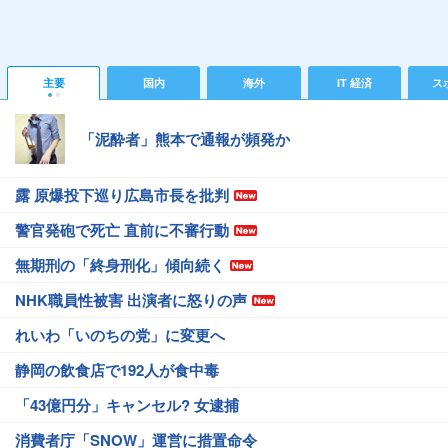
主要
国内
海外
IT 経済
ス
「泥酔者」熊本で通報が頻発か
露 原爆投下巡り広島市長を批判
警官発砲で死亡 直前に不審行動
無期刑の「終身刑化」傾向続く
NHK職員性被害 出演者に怒りの声
れいわ「いのちの党」に変更へ
静岡の飲食店で192人が食中毒
「43億円分」キャンセル? 女逮捕
消費者庁「SNOW」運営に措置命令