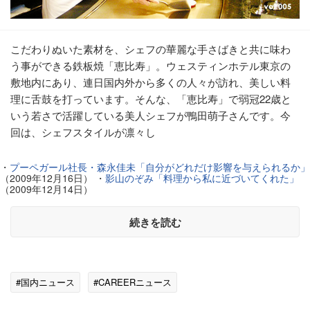
こだわりぬいた素材を、シェフの華麗な手さばきと共に味わ
う事ができる鉄板焼「恵比寿」。ウェスティンホテル東京の
敷地内にあり、連日国内外から多くの人々が訪れ、美しい料
理に舌鼓を打っています。そんな、「恵比寿」で弱冠22歳と
いう若さで活躍している美人シェフが鴨田萌子さんです。今
回は、シェフスタイルが凛々し
・
プーペガール社長・森永佳未「自分がどれだけ影響を与えられるか」
（2009年12月16日） ・
影山のぞみ「料理から私に近づいてくれた」
（2009年12月14日）
続きを読む
#国内ニュース
#CAREERニュース