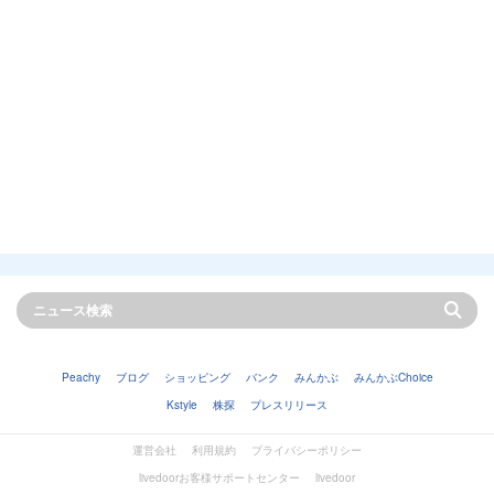
Peachy
ブログ
ショッピング
バンク
みんかぶ
みんかぶChoice
Kstyle
株探
プレスリリース
運営会社
利用規約
プライバシーポリシー
livedoorお客様サポートセンター
livedoor