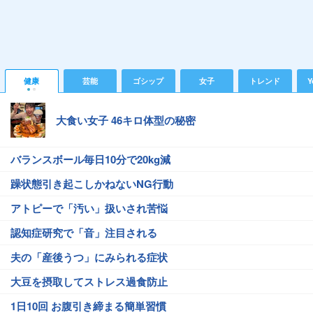
健康
芸能
ゴシップ
女子
トレンド
Y
大食い女子 46キロ体型の秘密
バランスボール毎日10分で20kg減
躁状態引き起こしかねないNG行動
アトピーで「汚い」扱いされ苦悩
認知症研究で「音」注目される
夫の「産後うつ」にみられる症状
大豆を摂取してストレス過食防止
1日10回 お腹引き締まる簡単習慣