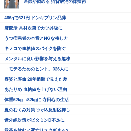
医師が勧める 猫背解消の体操術
465gで321円 ドンキプリン品薄
麻辣湯 具材次第でカツ丼級に
うつ病患者の本音とNGな接し方
キノコで血糖値スパイクを防ぐ
メンタルに良い影響を与える趣味
「モテるためのヒント」326人に
容姿と寿命 28年追跡で見えた差
あたりめ 血糖値を上げない理由
体重62kg→82kgに 寺田心の生活
夏のむくみ対策 ツボ&反射区押し
紫外線対策がビタミンD不足に
緑茶を飲むと死亡リスク低まる?