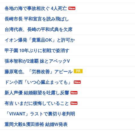
各地の海で事故相次ぐ 4人死亡
長崎市長 平和宣言を読み飛ばし
台湾代表、長崎の平和式典を欠席
イオン爆発「貴重品OK」と許可か
甲子園 10年ぶりに初戦で姿消す
張本智和が2連覇 妹とアベックV
藤原竜也、「労務改善」アピール
ドン小西「いつ心臓止まっても」
新人声優 結婚願望を吐露し反響
有吉 いまだに後悔していること
「VIVANT」ラストで裏切り者判明
重岡大毅&濱田崇裕 結婚W発表