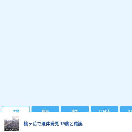
主要
国内
海外
IT 経済
ス
槍ヶ岳で遺体発見 19歳と確認