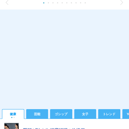
健康
芸能
ゴシップ
女子
トレンド
Y