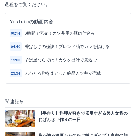
過程をご覧ください。
YouTubeの動画内容
3時間で完売！カツ丼用の豚肉仕込み
00:14
香ばしさの秘訣！ブレンド油でカツを揚げる
04:40
そば屋ならでは！カツを出汁で煮込む
19:00
ふわとろ卵をまとった絶品カツ丼が完成
23:34
関連記事
【手作り】料理が好きで器用すぎる美人女将の
おばんざい作りの一日
脂が滴る極厚シャケをご飯にダイブ！京都の朝