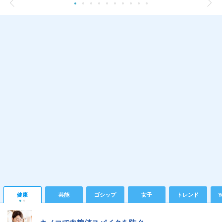
健康
芸能
ゴシップ
女子
トレンド
Y