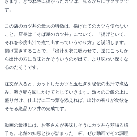
きます。きつね色に揚がったカツは、見るからにサクサクで
す。
この店のカツ丼の最大の特徴は、揚げたてのカツを使わない
こと。店長は「そば屋のカツ丼」について、「揚げといて、
それを今度出汁で煮て出すっていうやり方」と説明します。
揚げ置きすることで、「出汁を衣に吸わせて、逆にこっちか
ら出汁の方に旨味とかそういうのが出て」より味わい深くな
るのだそうです。
注文が入ると、カットしたカツと玉ねぎを秘伝の出汁で煮込
み、溶き卵を回しかけてとじていきます。熱々のご飯の上に
盛り付け、仕上げに三つ葉を添えれば、出汁の香りが食欲を
そそる絶品カツ丼の完成です。
動画の最後には、お客さんが美味しそうにカツ丼を頬張る様
子も。老舗の知恵と技が詰まった一杯、ぜひ動画でその調理