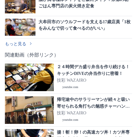
ごはん専門店の炭火焼き定食
大牟田市のソウルフードを支える17歳店員「1枚
をみんなで切って食べるのがいい」
もっと見る
関連動画（外部リンク）
２４時間デカ盛り弁当を作り続ける！
キッチンDIVEの弁当作りに密着！
技彩 WAZAIRO
youtube.com
帰宅途中のサラリーマンが続々と吸い
寄せられる角打ちの魅惑チャーハン
「玉川屋酒店」の仕込みに密着｜
技彩 WAZAIRO
japanese street food
youtube.com
揚！斬！卵！の高速カツ丼！カツ丼専