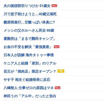
夫の後頭部切りつけか 51歳女
川で息子助けようと…40歳父溺死
糖尿病進行…甘酸っぱい体臭に?
メッシの父ホルヘさん死去 68歳
避難所は「まるで難民キャンプ」
お金の不安を解決「最強資産」
日本人が誤解 海外タトゥー事情
ケニア人と結婚「差別」のリアル
花王が「焼肉店」限定オープン？
やす子 相次ぐ結婚発表に反応
八嶋智人 仕事ゼロの原因はマネ
神田うの「アル中」だったと告白