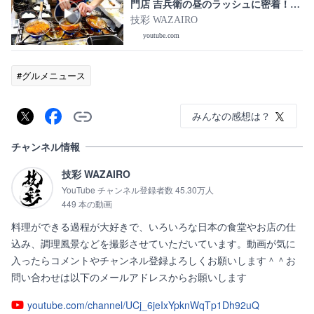
門店 吉兵衛の昼のラッシュに密着！
Japanese Katsudon Master
技彩 WAZAIRO
youtube.com
#グルメニュース
みんなの感想は？
チャンネル情報
技彩 WAZAIRO
YouTube チャンネル登録者数 45.30万人
449 本の動画
料理ができる過程が大好きで、いろいろな日本の食堂やお店の仕
込み、調理風景などを撮影させていただいています。動画が気に
入ったらコメントやチャンネル登録よろしくお願いします＾＾お
問い合わせは以下のメールアドレスからお願いします
youtube.com/channel/UCj_6jeIxYpknWqTp1Dh92uQ