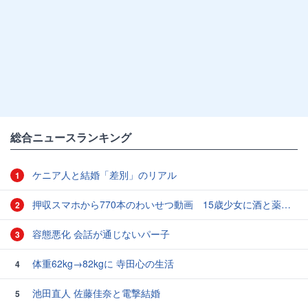
総合ニュースランキング
ケニア人と結婚「差別」のリアル
1
押収スマホから770本のわいせつ動画 15歳少女に酒と薬飲ませ性的暴行か 54歳男を再逮捕 「薬もありますよ」とSNSで誘い出し
2
容態悪化 会話が通じないパー子
3
体重62kg→82kgに 寺田心の生活
4
池田直人 佐藤佳奈と電撃結婚
5