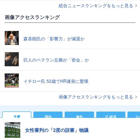
総合ニュースランキングをもっと見る
画像アクセスランキング
森喜朗氏の「影響力」が減退か
巨人のベテラン左腕が「密会」か
イチロー氏 52歳でHR連発に驚嘆
画像アクセスランキングをもっと見る
主要
国内
海外
IT 経済
ス
女性審判の「2度の誤審」物議