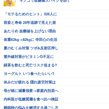
キノコで血糖値スパイクを防ぐ
「モテるためのヒント」326人に
容姿と寿命 28年追跡で見えた差
あたりめ 血糖値を上げない理由
体重62kg→82kgに 寺田心の生活
夏のむくみ対策 ツボ&反射区押し
紫外線対策がビタミンD不足に
緑茶を飲むと死亡リスク低まる?
ヨーグルト いつ食べたらいい?
休みだが疲れる 隠れ疲労対策は
母が娘に減量強要→家庭内別居へ
内科医が低糖質麺を食べ比べ検証
睡眠時の悩みを解消する過ごし方