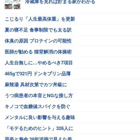
冷蔵庫を見れば貯まる家かわかる
こじるり「人生最高体重」を更新
夏の寝不足 食事制限でも太る訳
体臭の原因 プロテインの可能性
医師が勧める 猫背解消の体操術
人生台無しに…やめるべき7項目
465gで321円 ドンキプリン品薄
麻辣湯 具材次第でカツ丼級に
うつ病患者の本音とNGな接し方
キノコで血糖値スパイクを防ぐ
メンタルに良い影響を与える趣味
「モテるためのヒント」326人に
容姿と寿命 28年追跡で見えた差