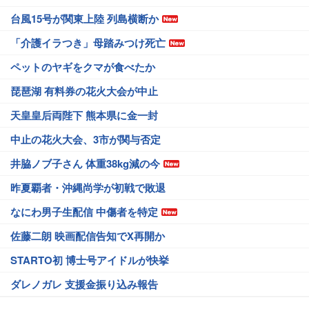
台風15号が関東上陸 列島横断か
「介護イラつき」母踏みつけ死亡
ペットのヤギをクマが食べたか
琵琶湖 有料券の花火大会が中止
天皇皇后両陛下 熊本県に金一封
中止の花火大会、3市が関与否定
井脇ノブ子さん 体重38kg減の今
昨夏覇者・沖縄尚学が初戦で敗退
なにわ男子生配信 中傷者を特定
佐藤二朗 映画配信告知でX再開か
STARTO初 博士号アイドルが快挙
ダレノガレ 支援金振り込み報告