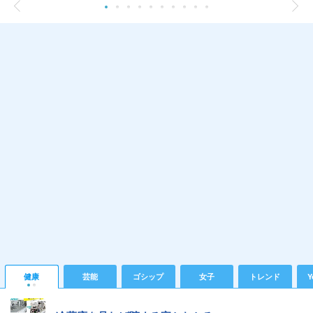
健康
芸能
ゴシップ
女子
トレンド
Y