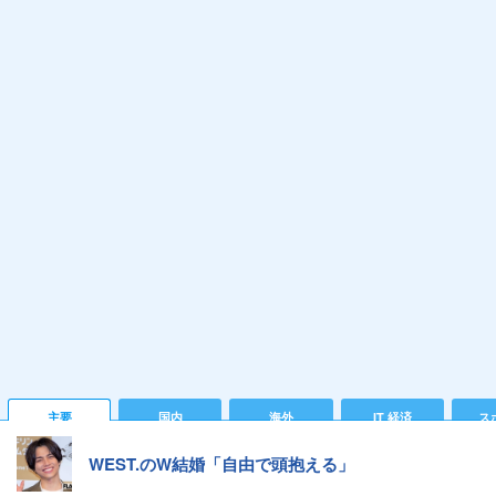
主要
国内
海外
IT 経済
ス
WEST.のW結婚「自由で頭抱える」