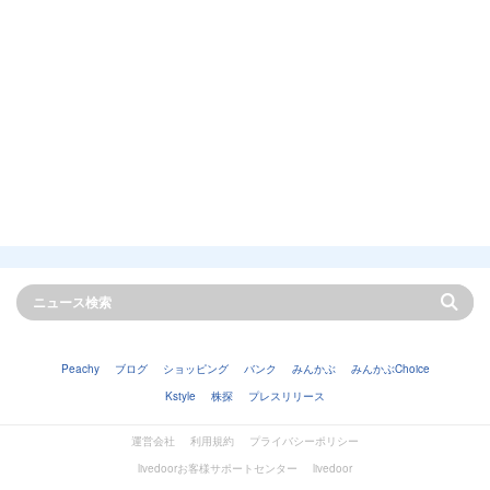
Peachy
ブログ
ショッピング
バンク
みんかぶ
みんかぶChoice
Kstyle
株探
プレスリリース
運営会社
利用規約
プライバシーポリシー
livedoorお客様サポートセンター
livedoor