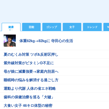
健康
芸能
ゴシップ
女子
トレンド
Y
体重62kg→82kgに 寺田心の生活
夏のむくみ対策 ツボ&反射区押し
紫外線対策がビタミンD不足に
母が娘に減量強要→家庭内別居へ
睡眠時の悩みを解消する過ごし方
運動より代謝 人体の省エネ戦略
歯科の保健治療を巡る「大嘘」
大食い女子 46キロ体型の秘密