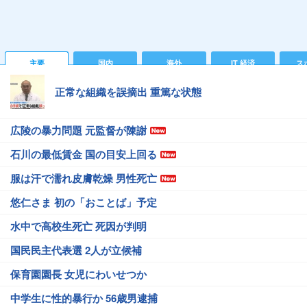
主要
国内
海外
IT 経済
ス
正常な組織を誤摘出 重篤な状態
広陵の暴力問題 元監督が陳謝
石川の最低賃金 国の目安上回る
服は汗で濡れ皮膚乾燥 男性死亡
悠仁さま 初の「おことば」予定
水中で高校生死亡 死因が判明
国民民主代表選 2人が立候補
保育園園長 女児にわいせつか
中学生に性的暴行か 56歳男逮捕