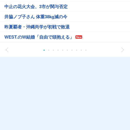
中止の花火大会、3市が関与否定
井脇ノブ子さん 体重38kg減の今
昨夏覇者・沖縄尚学が初戦で敗退
WEST.のW結婚「自由で頭抱える」