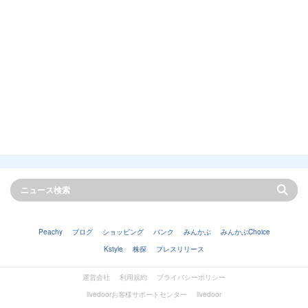
Peachy
ブログ
ショッピング
バンク
みんかぶ
みんかぶChoice
Kstyle
株探
プレスリリース
運営会社
利用規約
プライバシーポリシー
livedoorお客様サポートセンター
livedoor