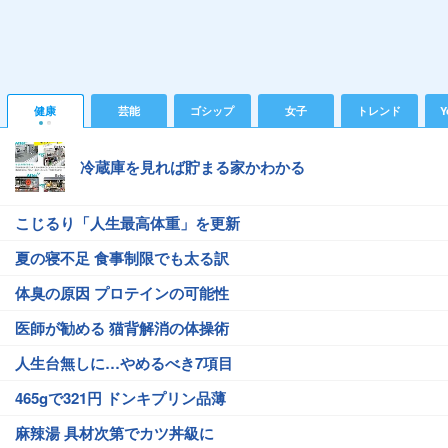
健康
芸能
ゴシップ
女子
トレンド
Y
冷蔵庫を見れば貯まる家かわかる
こじるり「人生最高体重」を更新
夏の寝不足 食事制限でも太る訳
体臭の原因 プロテインの可能性
医師が勧める 猫背解消の体操術
人生台無しに…やめるべき7項目
465gで321円 ドンキプリン品薄
麻辣湯 具材次第でカツ丼級に