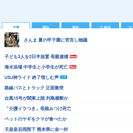
主要
国内
海外
IT 経済
ス
さんま 夏の甲子園に苦言し物議
子ども3人を2日半放置 母親逮捕
海水浴場 中学生と小学生が死亡
USJ神ライド 終了惜しむ声
路線バスとトラック 正面衝突
台風15号が関東上陸 列島横断か
「介護イラつき」母踏みつけ死亡
ペットのヤギをクマが食べたか
天皇皇后両陛下 熊本県に金一封