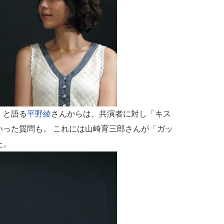
」と語る
平野綾
さんからは、共演者に対し「キス
いった質問も。 これには山崎育三郎さんが「ガッ
た。