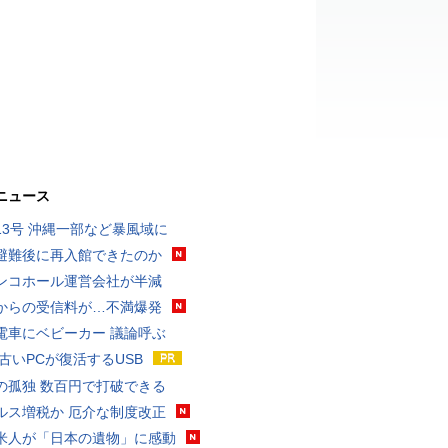
ニュース
13号 沖縄一部など暴風域に
避難後に再入館できたのか
ンコホール運営会社が半減
からの受信料が…不満爆発
電車にベビーカー 議論呼ぶ
 古いPCが復活するUSB
の孤独 数百円で打破できる
ルス増税か 厄介な制度改正
米人が「日本の遺物」に感動