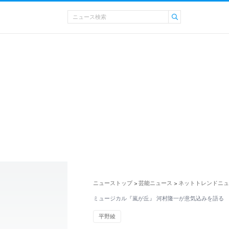
ニューストップ
芸能ニュース
ネットトレンドニュ
>
>
ミュージカル『嵐が丘』 河村隆一が意気込みを語る
平野綾