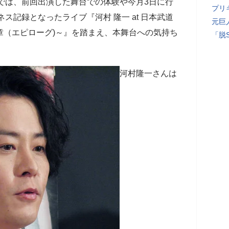
では、前回出演した舞台での体験や今月3日に行
プリ
ネス記録となったライブ『河村 隆一 at 日本武道
元巨
～終章（エピローグ)～』を踏まえ、本舞台への気持ち
「脱
河村隆一さんは