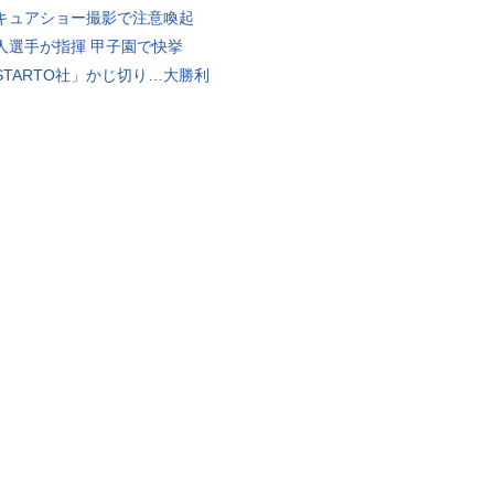
キュアショー撮影で注意喚起
人選手が指揮 甲子園で快挙
STARTO社」かじ切り…大勝利