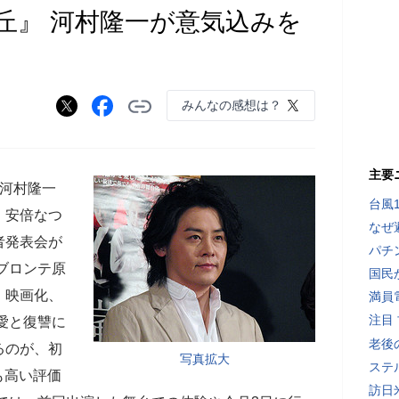
丘』 河村隆一が意気込みを
みんなの感想は？
主要
の河村隆一
台風
・安倍なつ
なぜ
者発表会が
パチ
ブロンテ原
国民
、映画化、
満員
注目
愛と復讐に
老後
るのが、初
写真拡大
ステ
も高い評価
訪日