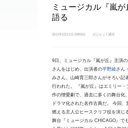
ミュージカル『嵐が
語る
2011年5月11日 20時6分
ガジェット通信
9日、ミュージカル『嵐が丘』主演
さんをはじめ、出演者の
平野綾
さん
みさん、山崎育三郎さんがそろい記
行われた。 『嵐が丘』はエミリー・
作の憎愛劇で、過去に多くの舞台化
ドラマ化された名作古典だ。 今回、
燃える主人公ヒースクリフ役を演じ
舞台『ミュージカル CHICAGO』で