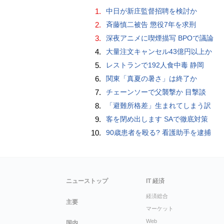
1.
中日が新庄監督招聘を検討か
2.
斉藤慎二被告 懲役7年を求刑
3.
深夜アニメに喫煙描写 BPOで議論
4.
大量注文キャンセル43億円以上か
5.
レストランで192人食中毒 静岡
6.
関東「真夏の暑さ」は終了か
7.
チェーンソーで父襲撃か 目撃談
8.
「避難所格差」生まれてしまう訳
9.
客を閉め出します SAで徹底対策
10.
90歳患者を殴る? 看護助手を逮捕
ニューストップ
IT 経済
経済総合
主要
マーケット
Web
国内