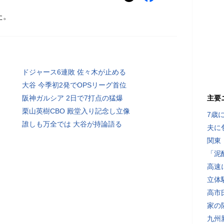
た。
ドジャース6連敗 佐々木が止める
大谷 今季初2発でOPSリーグ首位
阪神ガルシア 2日で7打点の猛爆
主要
栗山英樹CBO 殿堂入り記念し立像
7歳
誰しも万全では 大谷が持論語る
夫に
関東
「泥
高速
立体
高市
家の
九州