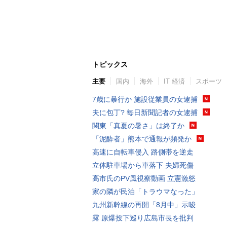
トピックス
主要
国内
海外
IT 経済
スポーツ
7歳に暴行か 施設従業員の女逮捕
夫に包丁? 毎日新聞記者の女逮捕
関東「真夏の暑さ」は終了か
「泥酔者」熊本で通報が頻発か
高速に自転車侵入 路側帯を逆走
立体駐車場から車落下 夫婦死傷
高市氏のPV風視察動画 立憲激怒
家の隣が民泊「トラウマなった」
九州新幹線の再開「8月中」示唆
露 原爆投下巡り広島市長を批判