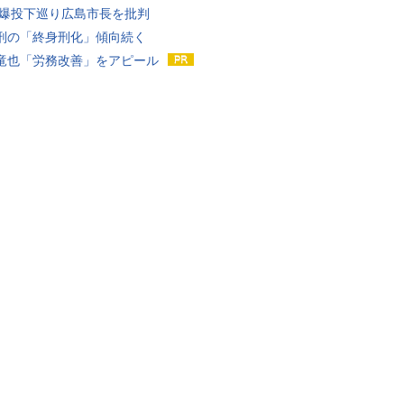
原爆投下巡り広島市長を批判
刑の「終身刑化」傾向続く
竜也「労務改善」をアピール