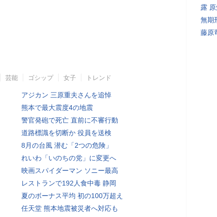
露 
無期
藤原
芸能
ゴシップ
女子
トレンド
アジカン 三原重夫さんを追悼
熊本で最大震度4の地震
警官発砲で死亡 直前に不審行動
道路標識を切断か 役員を送検
8月の台風 潜む「2つの危険」
れいわ「いのちの党」に変更へ
映画スパイダーマン ソニー最高
レストランで192人食中毒 静岡
夏のボーナス平均 初の100万超え
任天堂 熊本地震被災者へ対応も