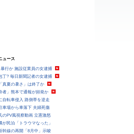
ニュース
に暴行か 施設従業員の女逮捕
包丁? 毎日新聞記者の女逮捕
「真夏の暑さ」は終了か
酔者」熊本で通報が頻発か
に自転車侵入 路側帯を逆走
駐車場から車落下 夫婦死傷
氏のPV風視察動画 立憲激怒
隣が民泊「トラウマなった」
新幹線の再開「8月中」示唆