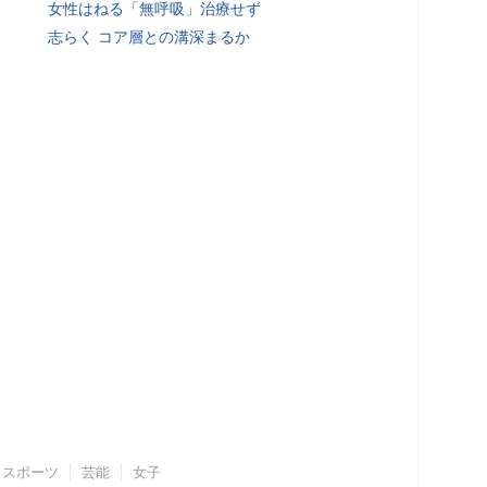
女性はねる「無呼吸」治療せず
志らく コア層との溝深まるか
スポーツ
芸能
女子