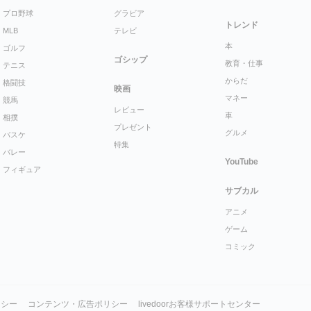
プロ野球
グラビア
トレンド
MLB
テレビ
本
ゴルフ
ゴシップ
教育・仕事
テニス
からだ
格闘技
映画
マネー
競馬
レビュー
車
相撲
プレゼント
グルメ
バスケ
特集
バレー
YouTube
フィギュア
サブカル
アニメ
ゲーム
コミック
リシー
コンテンツ・広告ポリシー
livedoorお客様サポートセンター