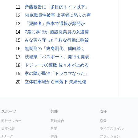
11.
斉藤被告に「多目的トイレ以下」
12.
NHK職員性被害 出演者に怒りの声
13.
「泥酔者」熊本で通報が頻発か
14.
7歳に暴行か 施設従業員の女逮捕
15.
みな実を守った? 粋な行動に称賛
16.
無期刑の「終身刑化」傾向続く
17.
茨城県「パスポート」発行を発表
18.
ドジャース6連敗 佐々木が止める
19.
家の隣が民泊「トラウマなった」
20.
立体駐車場から車落下 夫婦死傷
スポーツ
芸能
女子
海外サッカー
芸能総合
恋愛
日本代表
音楽
ライフスタイル
Jリーグ
韓流
ファッション