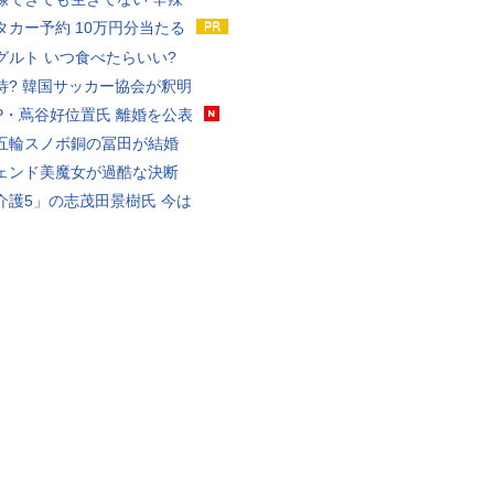
タカー予約 10万円分当たる
グルト いつ食べたらいい?
待? 韓国サッカー協会が釈明
P・蔦谷好位置氏 離婚を公表
五輪スノボ銅の冨田が結婚
ェンド美魔女が過酷な決断
介護5」の志茂田景樹氏 今は