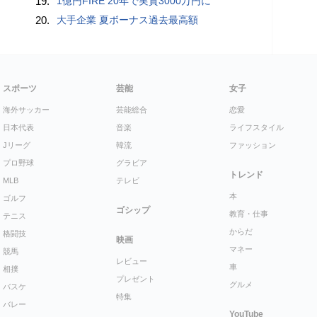
19.
1億円FIRE 20年で実質3000万円に
20.
大手企業 夏ボーナス過去最高額
スポーツ
芸能
女子
海外サッカー
芸能総合
恋愛
日本代表
音楽
ライフスタイル
Jリーグ
韓流
ファッション
プロ野球
グラビア
トレンド
MLB
テレビ
本
ゴルフ
ゴシップ
教育・仕事
テニス
からだ
格闘技
映画
マネー
競馬
レビュー
車
相撲
プレゼント
グルメ
バスケ
特集
バレー
YouTube