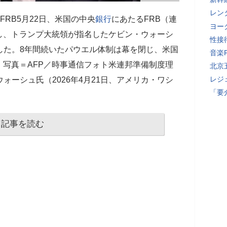
レン
RB5月22日、米国の中央
銀行
にあたるFRB（連
ヨー
し、トランプ大統領が指名したケビン・ウォーシ
性接
した。8年間続いたパウエル体制は幕を閉じ、米国
音楽
。写真＝AFP／時事通信フォト米連邦準備制度理
北京
レジ
ォーシュ氏（2026年4月21日、アメリカ・ワシ
「要
記事を読む