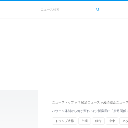
ニューストップ
IT 経済ニュース
経済総合ニュー
>
>
パウエル体制から何が変わった?新議長に「蜜月関係
トランプ政権
市場
銀行
中東
ネ
ウォール街