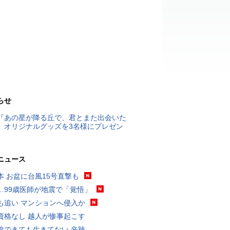
らせ
『あの星が降る丘で、君とまた出会いた
』オリジナルグッズを3名様にプレゼン
ニュース
本 お盆に台風15号直撃も
…99歳医師が地震で「覚悟」
も追い マンションへ侵入か
資格なし 越人が惨事起こす
線できても生きてない 辛辣