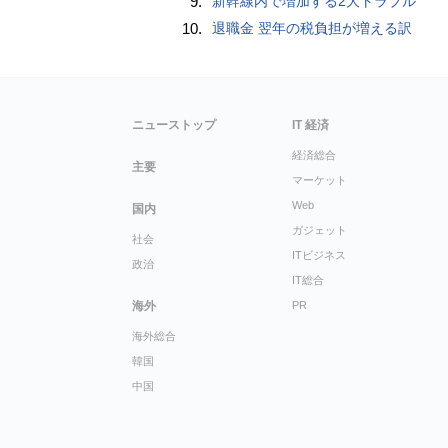
9.
新幹線内で増加する2大トラブル
10.
退職金 翌年の税負担が増える訳
ニューストップ
IT 経済
経済総合
主要
マーケット
Web
国内
ガジェット
社会
ITビジネス
政治
IT総合
海外
PR
海外総合
韓国
中国