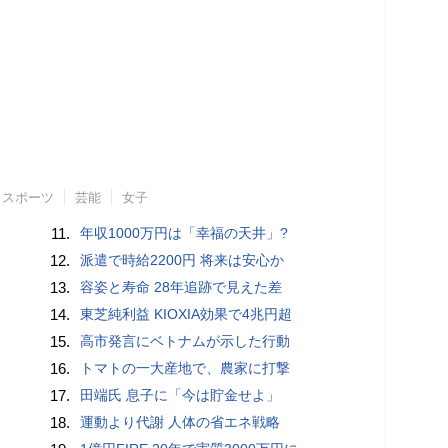
スポーツ
芸能
女子
11.
年収1000万円は「幸福の天井」?
12.
派遣で時給2200円 将来は安心か
13.
容姿と寿命 28年追跡で見えた差
14.
東芝純利益 KIOXIA効果で4兆円超
15.
高市発言にベトナムが示した行動
16.
トマトの一大産地で、農家に打撃
17.
田端氏 息子に「今は貯金せよ」
18.
運動より代謝 人体の省エネ戦略