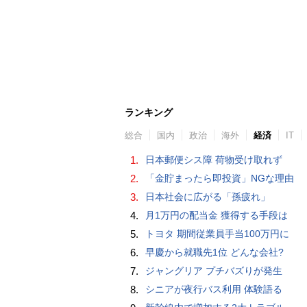
ランキング
総合
国内
政治
海外
経済
IT
1.
日本郵便シス障 荷物受け取れず
2.
「金貯まったら即投資」NGな理由
3.
日本社会に広がる「孫疲れ」
4.
月1万円の配当金 獲得する手段は
5.
トヨタ 期間従業員手当100万円に
6.
早慶から就職先1位 どんな会社?
7.
ジャングリア プチバズりが発生
8.
シニアが夜行バス利用 体験語る