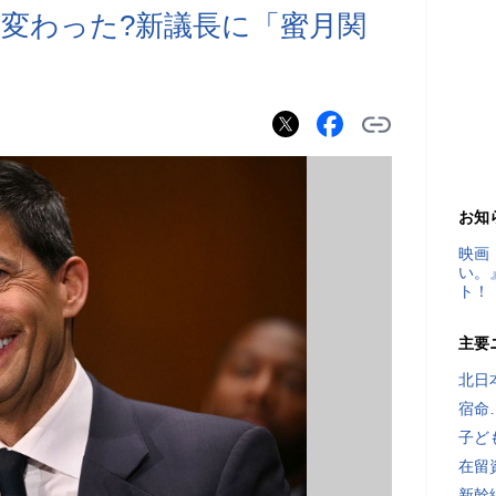
変わった?新議長に「蜜月関
お知
映画
い。
ト！
主要
北日
宿命
子ど
在留
新幹