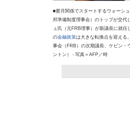
■蜜月関係でスタートするウォーシュF
邦準備制度理事会）のトップが交代
ュ氏（元FRB理事）が新議長に就任
の
金融政策
は大きな転換点を迎える
事会（FRB）の次期議長、ケビン・ウ
ントン） - 写真＝AFP／時