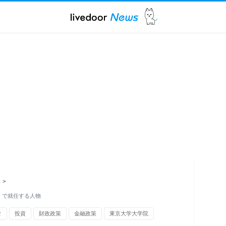
ス
>
」で就任する人物
タ
投資
財政政策
金融政策
東京大学大学院