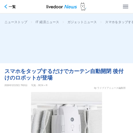
一覧
>
>
>
スマホをタップす
ニューストップ
IT 経済ニュース
ガジェットニュース
スマホをタップするだけでカーテン自動開閉 後付
けのロボットが登場
2026年5月23日 7時0分
写真：BCN＋R
by ライブドアニュース編集部