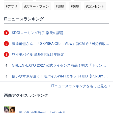
#アプリ
#スマートフォン
#部屋
#防犯
#コンセント
#USB
ITニュースランキング
KDDIローミング終了 楽天の課題
1
藤原竜也さん、「SKYSEA Client View」新CMで「AI労務改善」をアピール 働き方をAIが分析したら「すぐに休んで」と言われる？
2
ワイモバイル 単身割引は1年限定
3
GREEN×EXPO 2027 公式ライセンス商品！初の「トゥンクトゥンク」公式LINEスタンプ、販売開始
4
使いやすさが違う！モバイルWi-FiとネットHDD【PC-DIY 秋の陣】
5
ITニュースランキングをもっと見る
画像アクセスランキング
朝ドラ 次週予告に「ゲンナリ」