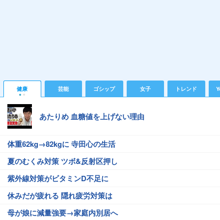
健康
芸能
ゴシップ
女子
トレンド
Y
あたりめ 血糖値を上げない理由
体重62kg→82kgに 寺田心の生活
夏のむくみ対策 ツボ&反射区押し
紫外線対策がビタミンD不足に
休みだが疲れる 隠れ疲労対策は
母が娘に減量強要→家庭内別居へ