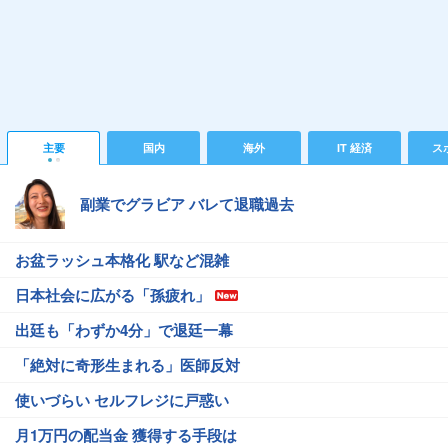
主要
国内
海外
IT 経済
ス
副業でグラビア バレて退職過去
お盆ラッシュ本格化 駅など混雑
日本社会に広がる「孫疲れ」
出廷も「わずか4分」で退廷一幕
「絶対に奇形生まれる」医師反対
使いづらい セルフレジに戸惑い
月1万円の配当金 獲得する手段は