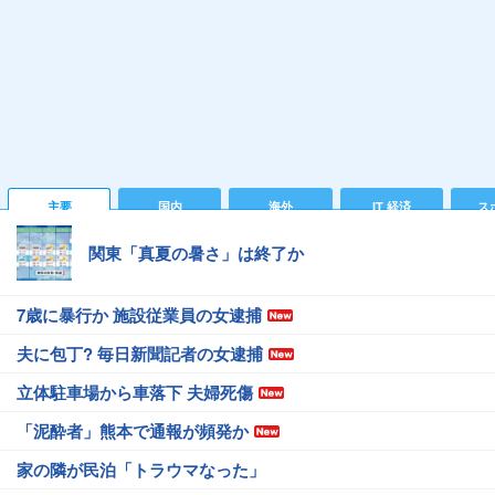
主要
国内
海外
IT 経済
ス
関東「真夏の暑さ」は終了か
7歳に暴行か 施設従業員の女逮捕
夫に包丁? 毎日新聞記者の女逮捕
立体駐車場から車落下 夫婦死傷
「泥酔者」熊本で通報が頻発か
家の隣が民泊「トラウマなった」