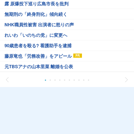
露 原爆投下巡り広島市長を批判
無期刑の「終身刑化」傾向続く
NHK職員性被害 出演者に怒りの声
れいわ「いのちの党」に変更へ
90歳患者を殴る? 看護助手を逮捕
藤原竜也「労務改善」をアピール
元TBSアナの山本里菜 離婚を公表