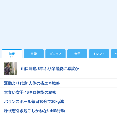
健康
芸能
ゴシップ
女子
トレンド
Y
山口達也 8年ぶり楽器姿に感涙か
運動より代謝 人体の省エネ戦略
大食い女子 46キロ体型の秘密
バランスボール毎日10分で20kg減
躁状態引き起こしかねないNG行動