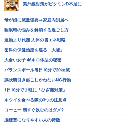
紫外線対策がビタミンD不足に
母が娘に減量強要→家庭内別居へ
睡眠時の悩みを解消する過ごし方
運動より代謝 人体の省エネ戦略
歯科の保健治療を巡る「大嘘」
大食い女子 46キロ体型の秘密
バランスボール毎日10分で20kg減
躁状態引き起こしかねないNG行動
1日10分で手軽に「ひざ痛対策」
キウイを食べる際の3つの注意点
コーヒー 朝すぐ飲むのはダメ?
脳梗塞になりやすい人の特徴