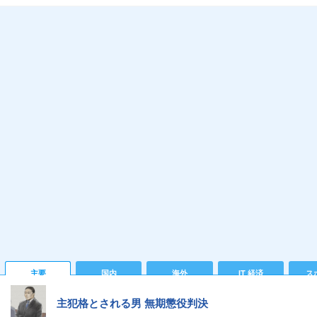
主要
国内
海外
IT 経済
ス
主犯格とされる男 無期懲役判決