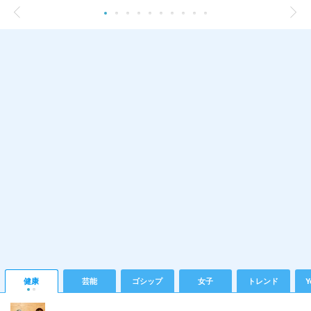
健康
芸能
ゴシップ
女子
トレンド
Y