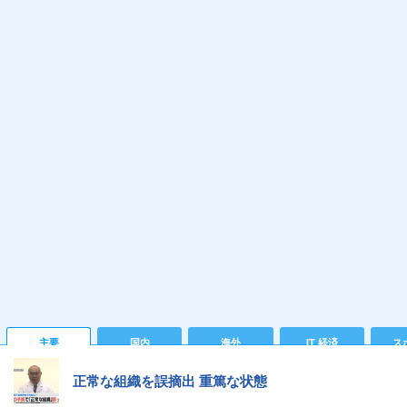
主要
国内
海外
IT 経済
ス
正常な組織を誤摘出 重篤な状態