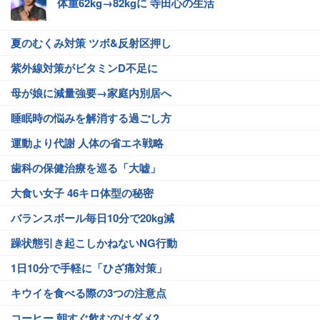
体重62kg→82kgに 寺田心の生活
夏のむくみ対策 ツボ&反射区押し
紫外線対策がビタミンD不足に
母が娘に減量強要→家庭内別居へ
睡眠時の悩みを解消する過ごし方
運動より代謝 人体の省エネ戦略
歯科の保健治療を巡る「大嘘」
大食い女子 46キロ体型の秘密
バランスボール毎日10分で20kg減
躁状態引き起こしかねないNG行動
1日10分で手軽に「ひざ痛対策」
キウイを食べる際の3つの注意点
コーヒー 朝すぐ飲むのはダメ?