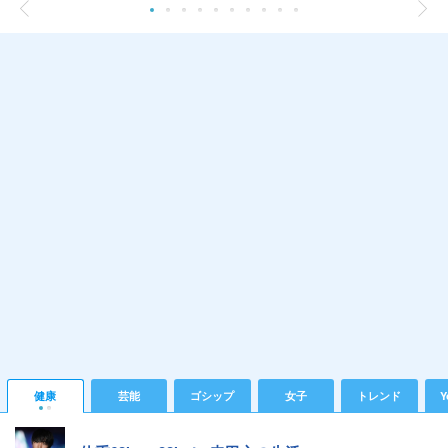
健康
芸能
ゴシップ
女子
トレンド
Y