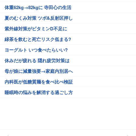
体重62kg→82kgに 寺田心の生活
夏のむくみ対策 ツボ&反射区押し
紫外線対策がビタミンD不足に
緑茶を飲むと死亡リスク低まる?
ヨーグルト いつ食べたらいい?
休みだが疲れる 隠れ疲労対策は
母が娘に減量強要→家庭内別居へ
内科医が低糖質麺を食べ比べ検証
睡眠時の悩みを解消する過ごし方