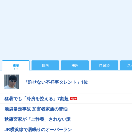
主要
国内
海外
IT 経済
ス
「許せない不祥事タレント」1位
猛暑でも「冷房を控える」7割超
池袋暴走事故 加害者家族の苦悩
秋篠宮家が「ご静養」されない訳
JR横浜線で居眠りのオーバーラン