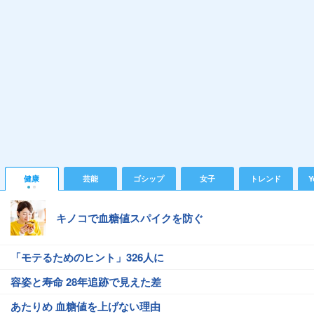
健康
芸能
ゴシップ
女子
トレンド
Y
キノコで血糖値スパイクを防ぐ
「モテるためのヒント」326人に
容姿と寿命 28年追跡で見えた差
あたりめ 血糖値を上げない理由