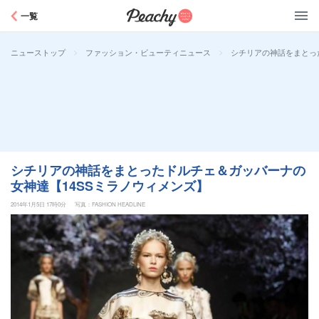
Peachy
一覧
>
>
シチリアの神話をまとっ
ニューストップ
ファッション・ビューティニュース
シチリアの神話をまとったドルチェ＆ガッバーナの
女神達【14SSミラノウィメンズ】
2014年1月5日 17時0分
写真：FASHION HEADLINE