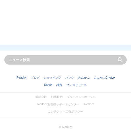
Peachy
ブログ
ショッピング
バンク
みんかぶ
みんかぶChoice
Kstyle
株探
プレスリリース
運営会社
利用規約
プライバシーポリシー
livedoorお客様サポートセンター
livedoor
コンテンツ・広告ポリシー
© livedoor