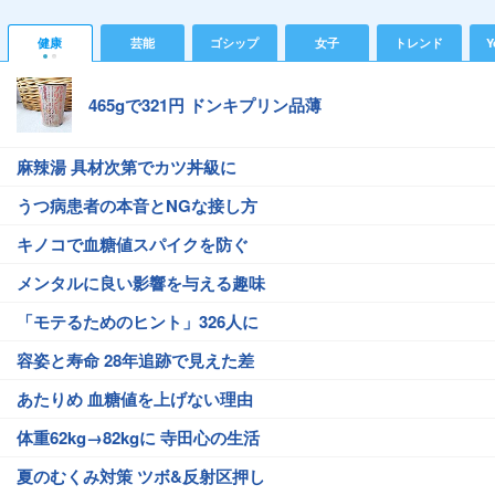
健康
芸能
ゴシップ
女子
トレンド
Y
465gで321円 ドンキプリン品薄
麻辣湯 具材次第でカツ丼級に
うつ病患者の本音とNGな接し方
キノコで血糖値スパイクを防ぐ
メンタルに良い影響を与える趣味
「モテるためのヒント」326人に
容姿と寿命 28年追跡で見えた差
あたりめ 血糖値を上げない理由
体重62kg→82kgに 寺田心の生活
夏のむくみ対策 ツボ&反射区押し