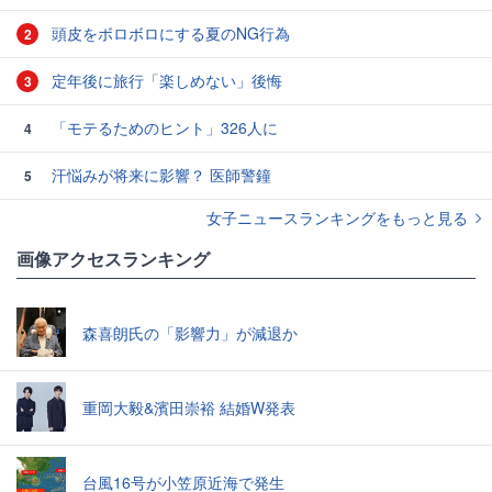
頭皮をボロボロにする夏のNG行為
2
定年後に旅行「楽しめない」後悔
3
「モテるためのヒント」326人に
4
汗悩みが将来に影響？ 医師警鐘
5
女子ニュースランキングをもっと見る
画像アクセスランキング
森喜朗氏の「影響力」が減退か
重岡大毅&濱田崇裕 結婚W発表
台風16号が小笠原近海で発生