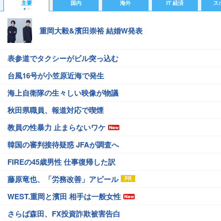
主要
国内
海外
IT 経済
ス
重岡大毅&濱田崇裕 結婚W発表
表参道でタクシーがビル突っ込む
台風16号が小笠原近海で発生
海上自衛隊の生々しい映像が物議
秋田県職員、報道対応で喫煙
教員の性暴力 止まらないワケ
韓国の審判接待疑惑 JFAが調査へ
FIREの45歳男性 仕事復帰した訳
藤原竜也、「労務改善」アピール
WEST.重岡と濱田 相手は一般女性
さらば森田、FX投資詐欺被害告白