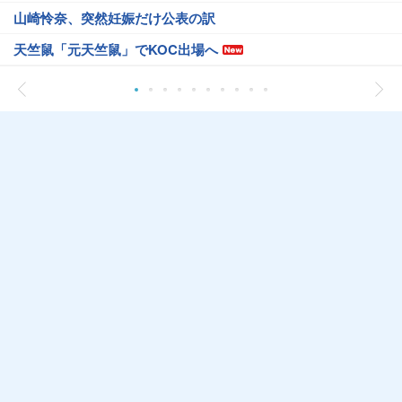
山崎怜奈、突然妊娠だけ公表の訳
天竺鼠「元天竺鼠」でKOC出場へ