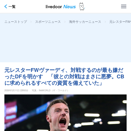
一覧
>
>
>
元レスターF
ニューストップ
スポーツニュース
海外サッカーニュース
元レスターFWヴァーディ、対戦するのが最も嫌だ
ったDFを明かす 「彼との対戦はまさに悪夢。CB
に求められるすべての資質を備えていた」
2026年5月11日 22時0分
写真：theWORLD（ザ・ワールド）