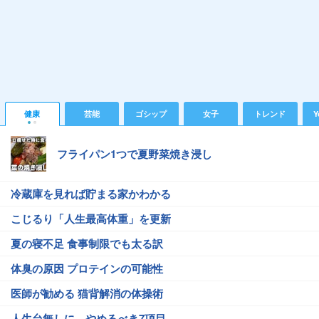
健康
芸能
ゴシップ
女子
トレンド
Y
フライパン1つで夏野菜焼き浸し
冷蔵庫を見れば貯まる家かわかる
こじるり「人生最高体重」を更新
夏の寝不足 食事制限でも太る訳
体臭の原因 プロテインの可能性
医師が勧める 猫背解消の体操術
人生台無しに…やめるべき7項目