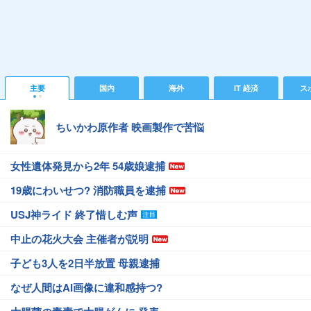
主要
国内
海外
IT 経済
ス
ちいかわ原作者 映画製作で苦悩
女性遺体発見から2年 54歳娘逮捕
19歳にわいせつ? 消防職員を逮捕
USJ神ライド 終了惜しむ声
中止の花火大会 主催者が説明
子ども3人を2日半放置 母親逮捕
なぜ人間はAI画像に違和感持つ?