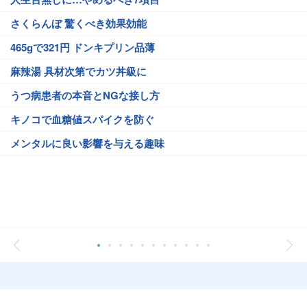
さくらんぼ 驚くべき効果効能
465gで321円 ドンキプリン品薄
麻辣湯 具材次第でカツ丼級に
うつ病患者の本音とNGな接し方
キノコで血糖値スパイクを防ぐ
メンタルに良い影響を与える趣味