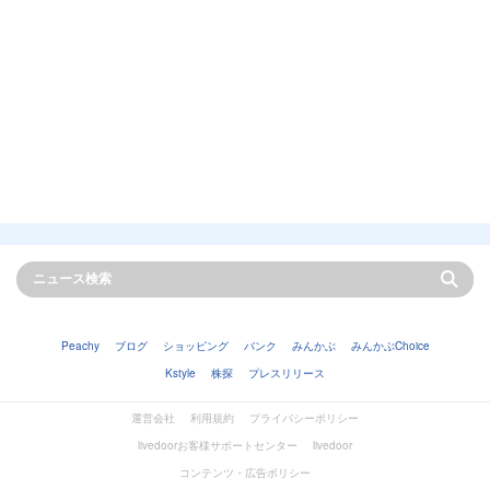
Peachy
ブログ
ショッピング
バンク
みんかぶ
みんかぶChoice
Kstyle
株探
プレスリリース
運営会社
利用規約
プライバシーポリシー
livedoorお客様サポートセンター
livedoor
コンテンツ・広告ポリシー