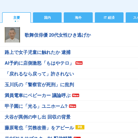
主要
国内
海外
IT 経済
ス
歌舞伎俳優 20代女性ひき逃げか
路上で女子児童に触れたか 逮捕
AI予約に店側激怒「もはやテロ」
「戻れるなら戻って」許されない
玉川氏の「警察官が死刑」に批判
満員電車にベビーカー 議論呼ぶ
甲子園に「光る」ユニホーム?
大谷が異例の申し出 回収の背景
藤原竜也「労務改善」をアピール