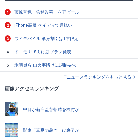
藤原竜也「労務改善」をアピール
1
iPhone高騰 ペイディで月払い
2
ワイモバイル 単身割引は1年限定
3
ドコモ U15向け新プラン発表
4
米議員ら 山火事賭けに規制要求
5
ITニュースランキングをもっと見る
画像アクセスランキング
中日が新庄監督招聘を検討か
関東「真夏の暑さ」は終了か