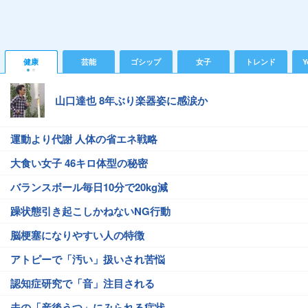
健康
芸能
ゴシップ
女子
トレンド
Y
山口達也 8年ぶり楽器姿に感涙か
運動より代謝 人体の省エネ戦略
大食い女子 46キロ体型の秘密
バランスボール毎日10分で20kg減
躁状態引き起こしかねないNG行動
脳梗塞になりやすい人の特徴
アトピーで「汚い」扱いされ苦悩
認知症研究で「音」注目される
夫の「産後うつ」にみられる症状