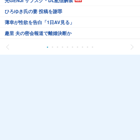
光GENJI サブスク・DL配信解禁
ひろゆき氏の妻 投稿を謝罪
薄幸が性欲を告白「1日AV見る」
趣里 夫の密会報道で離婚決断か