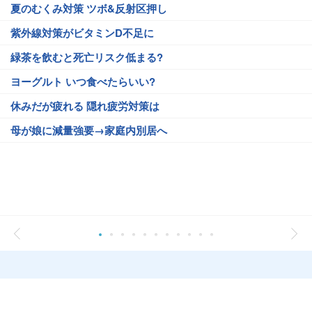
夏のむくみ対策 ツボ&反射区押し
紫外線対策がビタミンD不足に
緑茶を飲むと死亡リスク低まる?
ヨーグルト いつ食べたらいい?
休みだが疲れる 隠れ疲労対策は
母が娘に減量強要→家庭内別居へ