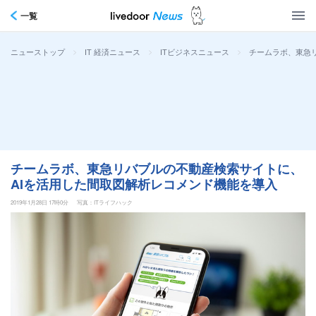
一覧
>
>
>
チームラボ、東急
ニューストップ
IT 経済ニュース
ITビジネスニュース
チームラボ、東急リバブルの不動産検索サイトに、
AIを活用した間取図解析レコメンド機能を導入
2019年1月28日 17時0分
写真：ITライフハック