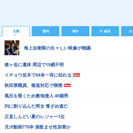
主要
国内
海外
IT 経済
ス
海上自衛隊の生々しい映像が物議
槍ヶ岳に遺体 周辺で19歳不明
イチョウ並木で54本一斉に枯れる
秋田県職員、報道対応で喫煙
風呂を覗くため敷地侵入 49歳男
列に割り込んだ男女 青ざめ逃亡
正直しんどい夏のレジャー1位
児ポ動画770本 酒飲ませ性加害か