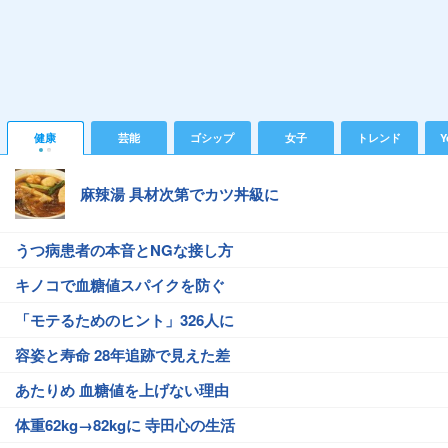
健康
芸能
ゴシップ
女子
トレンド
Y
麻辣湯 具材次第でカツ丼級に
うつ病患者の本音とNGな接し方
キノコで血糖値スパイクを防ぐ
「モテるためのヒント」326人に
容姿と寿命 28年追跡で見えた差
あたりめ 血糖値を上げない理由
体重62kg→82kgに 寺田心の生活