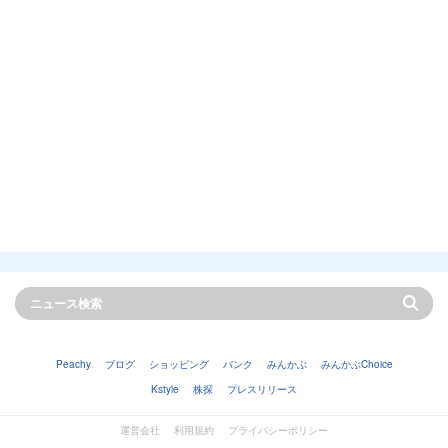
Peachy
ブログ
ショッピング
バンク
みんかぶ
みんかぶChoice
Kstyle
株探
プレスリリース
運営会社
利用規約
プライバシーポリシー