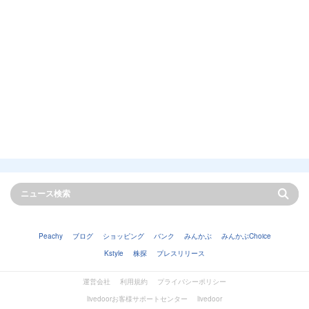
Peachy
ブログ
ショッピング
バンク
みんかぶ
みんかぶChoice
Kstyle
株探
プレスリリース
運営会社
利用規約
プライバシーポリシー
livedoorお客様サポートセンター
livedoor