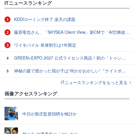
ITニュースランキング
KDDIローミング終了 楽天の課題
1
藤原竜也さん、「SKYSEA Client View」新CMで「AI労務改善」をアピール 働き方をAIが分析したら「すぐに休んで」と言われる？
2
ワイモバイル 単身割引は1年限定
3
GREEN×EXPO 2027 公式ライセンス商品！初の「トゥンクトゥンク」公式LINEスタンプ、販売開始
4
神秘の森で授かった我が子は“何かがおかしい”『ナイトボーン -夜哭-』本編映像解禁 母の絶叫顔うちわが全国の劇場に［ホラー通信］
5
ITニュースランキングをもっと見る
画像アクセスランキング
中日が新庄監督招聘を検討か