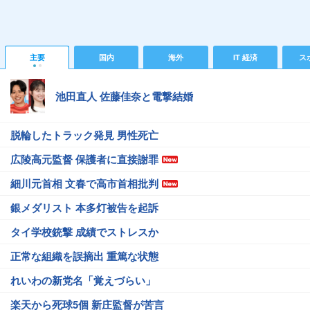
主要
国内
海外
IT 経済
ス
池田直人 佐藤佳奈と電撃結婚
脱輪したトラック発見 男性死亡
広陵高元監督 保護者に直接謝罪
細川元首相 文春で高市首相批判
銀メダリスト 本多灯被告を起訴
タイ学校銃撃 成績でストレスか
正常な組織を誤摘出 重篤な状態
れいわの新党名「覚えづらい」
楽天から死球5個 新庄監督が苦言