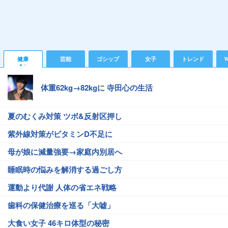
健康
芸能
ゴシップ
女子
トレンド
Y
体重62kg→82kgに 寺田心の生活
夏のむくみ対策 ツボ&反射区押し
紫外線対策がビタミンD不足に
母が娘に減量強要→家庭内別居へ
睡眠時の悩みを解消する過ごし方
運動より代謝 人体の省エネ戦略
歯科の保健治療を巡る「大嘘」
大食い女子 46キロ体型の秘密