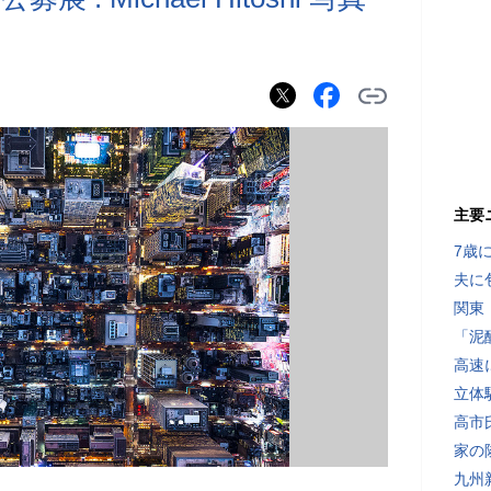
主要
7歳
夫に
関東
「泥
高速
立体
高市
家の
九州