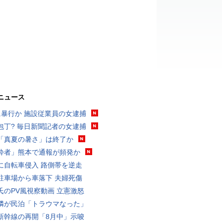
ニュース
に暴行か 施設従業員の女逮捕
包丁? 毎日新聞記者の女逮捕
「真夏の暑さ」は終了か
酔者」熊本で通報が頻発か
に自転車侵入 路側帯を逆走
駐車場から車落下 夫婦死傷
氏のPV風視察動画 立憲激怒
隣が民泊「トラウマなった」
新幹線の再開「8月中」示唆