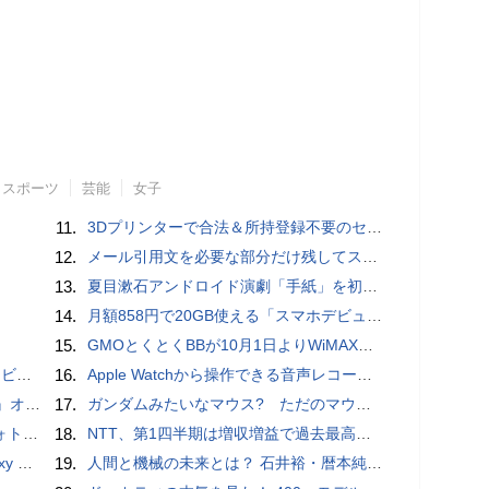
スポーツ
芸能
女子
11.
3Dプリンターで合法＆所持登録不要のセミオートマチック銃を自作、発砲試験にも成功した猛者が登場
12.
メール引用文を必要な部分だけ残してスッキリ返信するiPhoneメールの便利技：iPhone Tips
13.
夏目漱石アンドロイド演劇「手紙」を初上演！平田オリザ氏の作・演出、二松学舎大学で
14.
月額858円で20GB使える「スマホデビュープラン U15」ドコモが提供、ahamoも割引になる親子割も
15.
GMOとくとくBBが10月1日よりWiMAXなど月額605円値上げ！全6種の重要変更を徹底解説
ュー
16.
​Apple Watchから操作できる音声レコーダMeta Recorder、録音レベル調整も対応
ホラー通信］
17.
ガンダムみたいなマウス? ただのマウスとは違うのだよ1944通りの形状に変更できる驚異のマウス
ビュー
18.
NTT、第1四半期は増収増益で過去最高 IOWNや分散GPUの取り組みを説明
価格攻勢
19.
人間と機械の未来とは？ 石井裕・暦本純一・稲見昌彦らHCI研究者が集うトークイヴェント：2016/1/31に開催