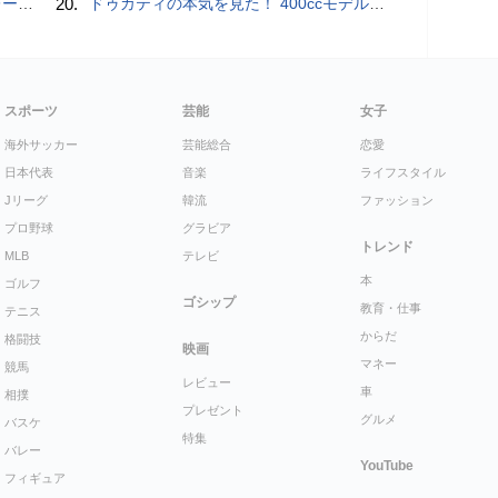
rts」
20.
ドゥカティの本気を見た！ 400ccモデル「スクランブラー Sixty2」の魅力とは？
スポーツ
芸能
女子
海外サッカー
芸能総合
恋愛
日本代表
音楽
ライフスタイル
Jリーグ
韓流
ファッション
プロ野球
グラビア
トレンド
MLB
テレビ
本
ゴルフ
ゴシップ
教育・仕事
テニス
からだ
格闘技
映画
マネー
競馬
レビュー
車
相撲
プレゼント
グルメ
バスケ
特集
バレー
YouTube
フィギュア