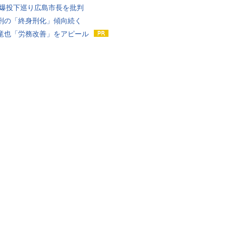
原爆投下巡り広島市長を批判
刑の「終身刑化」傾向続く
竜也「労務改善」をアピール