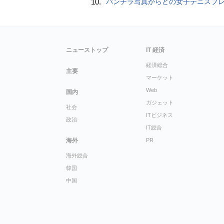
10.
パンチラ写真からどの女子テニスプレーヤーのものなのか当てるクイズ「Tennis Upski
ニューストップ
IT 経済
経済総合
主要
マーケット
Web
国内
ガジェット
社会
ITビジネス
政治
IT総合
海外
PR
海外総合
韓国
中国