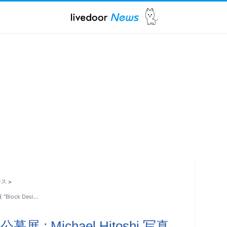
ース
>
Block Desi…
 Michael Hitoshi 写真