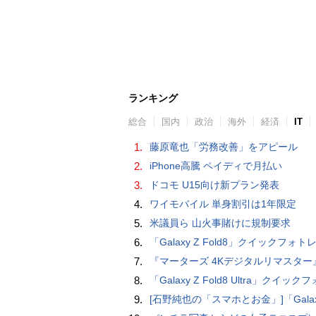
ランキング
総合
国内
政治
海外
経済
IT
1.
藤原竜也「労務改善」をアピール
2.
iPhone高騰 ペイディで月払い
3.
ドコモ U15向け新プラン発表
4.
ワイモバイル 単身割引は1年限定
5.
米議員ら 山火事賭けに規制要求
6.
「Galaxy Z Fold8」クイックフォトレビ
7.
『マーターズ 4Kデジタルリマスター』オールナイト上映、鬼畜な併映作品が決定 全部観たら“生還証”をプレゼント［
8.
「Galaxy Z Fold8 Ultra」クイックフォトレ
9.
[石野純也の「スマホとお金」]「Galaxy Z Fold7／Flip7」発表、注目したいソフトバンクの