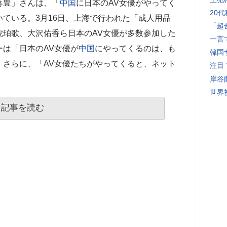
蒋豊」さんは、「
中国
に日本のAV女優がやってく
20
ている。3月16日、上海で行われた「成人用品
「超
琥珀歌、大沢佑香ら日本のAV女優が多数参加した
一言
は「日本のAV女優が
中国
にやってくるのは、も
韓国
。さらに、「AV女優たちがやってくると、ネット
注目
岸谷
世界初
記事を読む