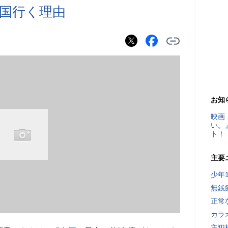
国行く理由
お知
映画
い。
ト！
主要
少年
無銭
正常
カラ
主犯