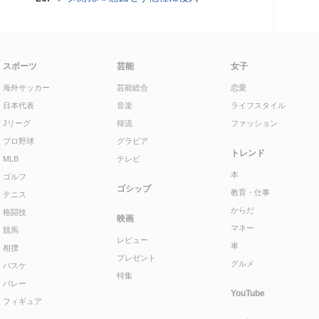
スポーツ
芸能
女子
海外サッカー
芸能総合
恋愛
日本代表
音楽
ライフスタイル
Jリーグ
韓流
ファッション
プロ野球
グラビア
トレンド
MLB
テレビ
本
ゴルフ
ゴシップ
教育・仕事
テニス
からだ
格闘技
映画
マネー
競馬
レビュー
車
相撲
プレゼント
グルメ
バスケ
特集
バレー
YouTube
フィギュア