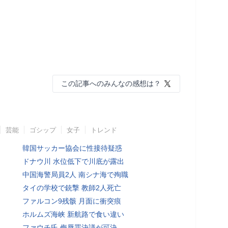
この記事へのみんなの感想は？
芸能
ゴシップ
女子
トレンド
韓国サッカー協会に性接待疑惑
ドナウ川 水位低下で川底が露出
中国海警局員2人 南シナ海で殉職
タイの学校で銃撃 教師2人死亡
ファルコン9残骸 月面に衝突痕
ホルムズ海峡 新航路で食い違い
ファウチ氏 侮辱罪決議が可決