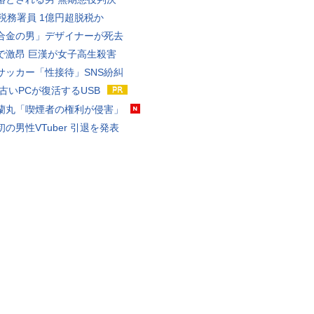
代税務署員 1億円超脱税か
合金の男」デザイナーが死去
で激昂 巨漢が女子高生殺害
サッカー「性接待」SNS紛糾
 古いPCが復活するUSB
蘭丸「喫煙者の権利が侵害」
の男性VTuber 引退を発表