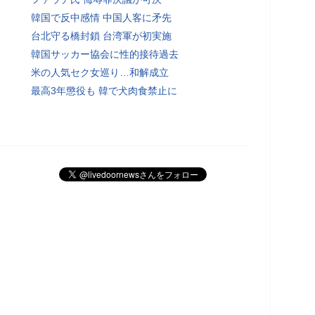
韓国で反中感情 中国人客に矛先
台北守る橋封鎖 台湾軍が初実施
韓国サッカー協会に性的接待過去
米の人気セク女巡り…和解成立
最高3年懲役も 韓で犬肉食禁止に