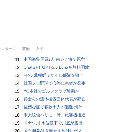
スポーツ
芸能
女子
11.
中国海警局員2人 南シナ海で死亡
12.
ChatGPT GPT-5.6 Lunaを無料開放
13.
FP-5 北朝鮮ミサイル部隊を狙う
14.
韓国プロ野球で心停止患者が発生
15.
YG本社でゴルフクラブ騒動か
16.
兵士らの遺体捜索団体代表が死亡
17.
強烈な屁で客数十人が避難 海外
18.
米大統領ヘリに一時、旅客機接近
19.
ドナウ川 水位低下で川底が露出
20.
メタ開発AI 意図せず他社に侵入