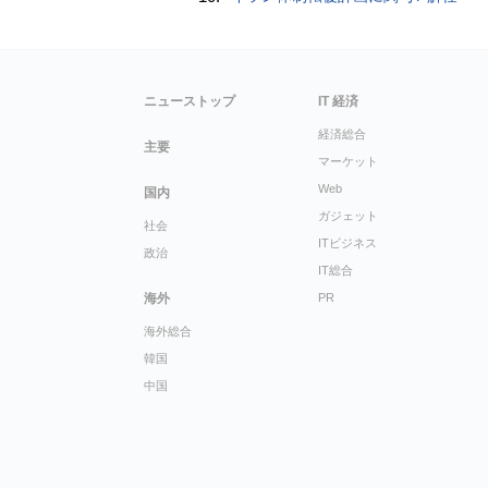
ニューストップ
IT 経済
経済総合
主要
マーケット
Web
国内
ガジェット
社会
ITビジネス
政治
IT総合
海外
PR
海外総合
韓国
中国