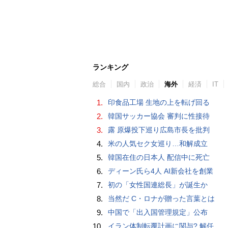
ランキング
総合
国内
政治
海外
経済
IT
1.
印食品工場 生地の上を転げ回る
2.
韓国サッカー協会 審判に性接待
3.
露 原爆投下巡り広島市長を批判
4.
米の人気セク女巡り…和解成立
5.
韓国在住の日本人 配信中に死亡
6.
ディーン氏ら4人 AI新会社を創業
7.
初の「女性国連総長」が誕生か
8.
当然だ C・ロナが贈った言葉とは
9.
中国で「出入国管理規定」公布
10.
イラン体制転覆計画に関与? 解任