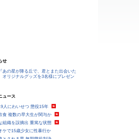
らせ
『あの星が降る丘で、君とまた出会いた
』オリジナルグッズを3名様にプレゼン
ニュース
19人にわいせつ 懲役15年
飲食 複数の早大生が関与か
な組織を誤摘出 重篤な状態
オケで15歳少女に性暴行か
格とされる男 無期懲役判決