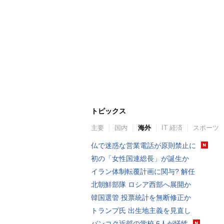
トピックス
主要
国内
海外
IT 経済
スポーツ
仏で迷惑な営業電話が原則禁止に
初の「女性国連総長」が誕生か
イラン体制転覆計画に関与? 解任
北朝鮮部隊 ロシア西部へ展開か
韓国選管 投票統計を無断修正か
トランプ氏 出生地主義を見直し
バンコク近郊の学校 6人が犠牲