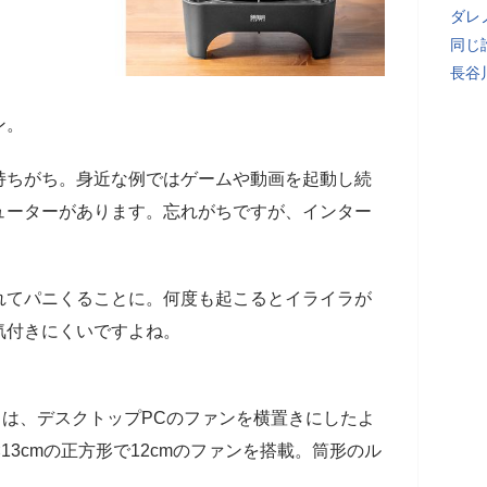
ダレ
同じ
長谷
ン。
持ちがち。身近な例ではゲームや動画を起動し続
ューターがあります。忘れがちですが、インター
れてパニくることに。何度も起こるとイライラが
気付きにくいですよね。
40」は、デスクトップPCのファンを横置きにしたよ
13cmの正方形で12cmのファンを搭載。筒形のル