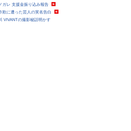
ノガレ 支援金振り込み報告
詐欺に遭った芸人の実名告白
川 VIVANTの撮影秘話明かす