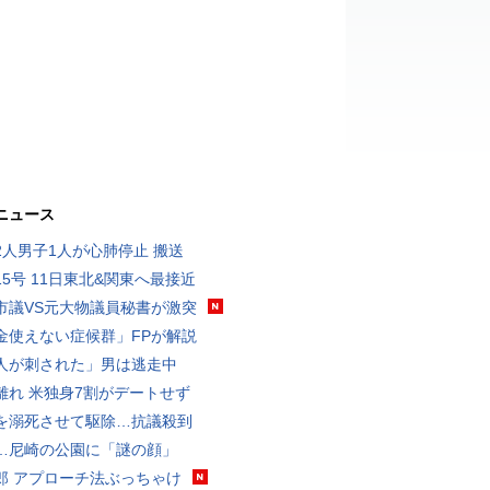
ニュース
2人男子1人が心肺停止 搬送
15号 11日東北&関東へ最接近
市議VS元大物議員秘書が激突
金使えない症候群」FPが解説
人が刺された」男は逃走中
離れ 米独身7割がデートせず
を溺死させて駆除…抗議殺到
…尼崎の公園に「謎の顔」
郎 アプローチ法ぶっちゃけ