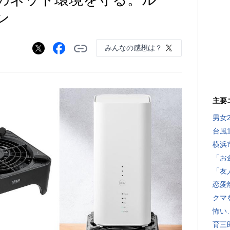
ン
みんなの感想は？
主要
男女
台風
横浜
「お
「友
恋愛
クマ
怖い
育三