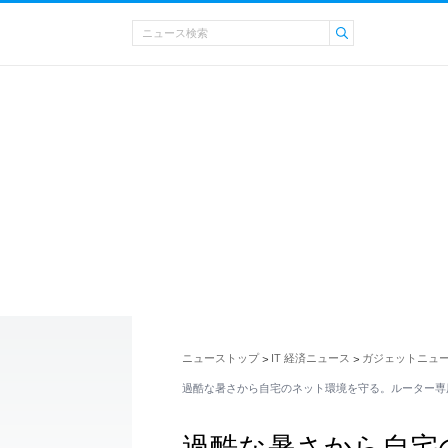
ニューストップ
IT 経済ニュース
ガジェットニュ
>
>
過酷な暑さから自宅のネット環境を守る。ルーター専
過酷な暑さから自宅