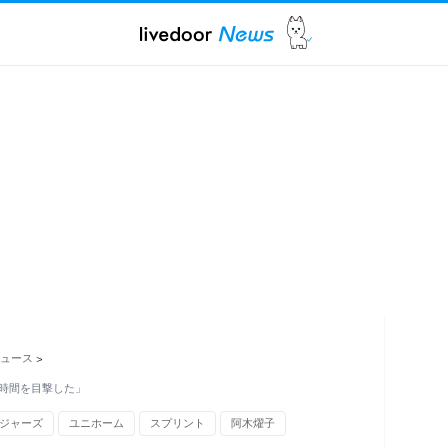
ュース
>
時間を目撃した」
ジャーズ
ユニホーム
スプリント
阿木燿子