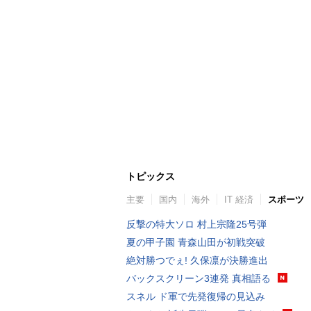
トピックス
主要
国内
海外
IT 経済
スポーツ
反撃の特大ソロ 村上宗隆25号弾
夏の甲子園 青森山田が初戦突破
絶対勝つでぇ! 久保凛が決勝進出
バックスクリーン3連発 真相語る
スネル ド軍で先発復帰の見込み