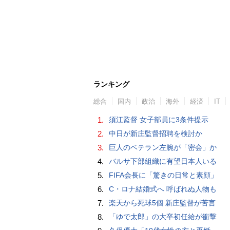
ランキング
総合
国内
政治
海外
経済
IT
1.
須江監督 女子部員に3条件提示
2.
中日が新庄監督招聘を検討か
3.
巨人のベテラン左腕が「密会」か
4.
バルサ下部組織に有望日本人いる
5.
FIFA会長に「驚きの日常と素顔」
6.
C・ロナ結婚式へ 呼ばれぬ人物も
7.
楽天から死球5個 新庄監督が苦言
8.
「ゆで太郎」の大卒初任給が衝撃