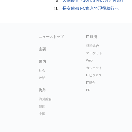
9.
久保優太「10代女性の方と再婚」
10.
長友佑都 FC東京で現役続行へ
ニューストップ
IT 経済
経済総合
主要
マーケット
Web
国内
ガジェット
社会
ITビジネス
政治
IT総合
海外
PR
海外総合
韓国
中国