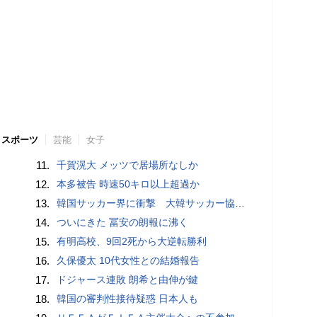
スポーツ
芸能
女子
11.
千賀滉大 メッツで居場所なしか
12.
本多被告 時速50キロ以上超過か
13.
韓国サッカー界に衝撃 大韓サッカー協会に外国人審判への“性的接待”疑惑 韓国メディアが報道
14.
ついにきた 冨安の朗報に沸く
15.
有明高校、9回2死から大逆転勝利
16.
久保優太 10代女性との結婚報告
17.
ドジャース連敗 朗希と由伸が鍵
18.
韓国の審判性接待疑惑 日本人も