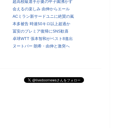
超高校級選手が夏の甲子園沸かす
会えるの楽しみ 由伸からエール
ACミラン新サードユニに絶賛の嵐
本多被告 時速50キロ以上超過か
冨安のプレミア復帰にSNS歓喜
卓球WTT 張本智和がベスト8進出
ヌートバー 朗希・由伸と激突へ