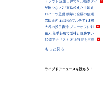
トラウト 誕生日弾でMLB最多タイ
早田ひな パリ五輪超えた手応え
ロバーツ監督 朗希に全幅の信頼
吉田正尚 2戦連続マルチで9連勝
大谷の投手復帰 プレーオフに影
巨人 若手起用で阪神と優勝争い
30歳アナリスト 村上獲得を主導
もっと見る
ライブドアニュースを読もう！