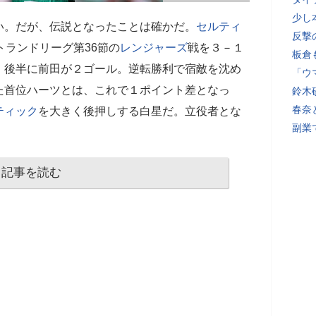
少し
い。だが、伝説となったことは確かだ。
セルティ
反撃
トランドリーグ第36節の
レンジャーズ
戦を３－１
板倉
、後半に前田が２ゴール。逆転勝利で宿敵を沈め
「ウ
た首位ハーツとは、これで１ポイント差となっ
鈴木
春奈
ティック
を大きく後押しする白星だ。立役者とな
副業
記事を読む