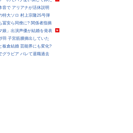
本音で アリアナが活休説明
の特大ソロ 村上宗隆25号弾
も冨安ら同僚に? 関係者指摘
マ娘」出演声優が結婚を発表
砂羽 子宮筋腫摘出していた
と板倉結婚 芸能界にも変化?
でグラビア バレて退職過去