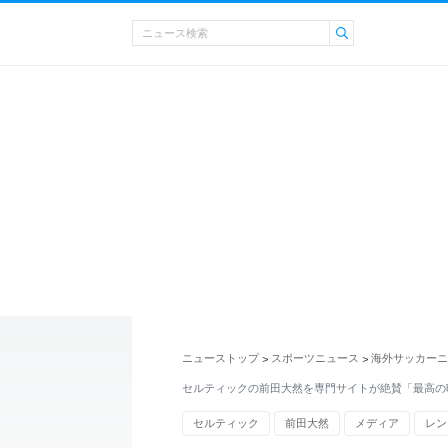
ニューストップ
スポーツニュース
海外サッカーニ
>
>
セルティックの前田大然を専門サイトが絶賛「最高の
セルティック
前田大然
メディア
レン