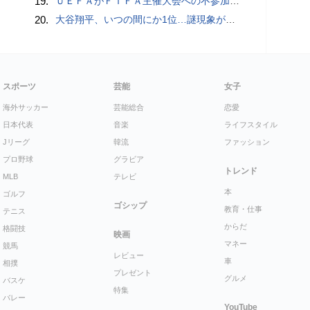
19.
ＵＥＦＡがＦＩＦＡ主催大会への不参加継続、会長への「全面支持」表明に反発…「状況は何も変わらない」
20.
大谷翔平、いつの間にか1位…謎現象が「おかしいですわ」 “囁き”消し去る「意味不明な男」
スポーツ
芸能
女子
海外サッカー
芸能総合
恋愛
日本代表
音楽
ライフスタイル
Jリーグ
韓流
ファッション
プロ野球
グラビア
トレンド
MLB
テレビ
本
ゴルフ
ゴシップ
教育・仕事
テニス
からだ
格闘技
映画
マネー
競馬
レビュー
車
相撲
プレゼント
グルメ
バスケ
特集
バレー
YouTube