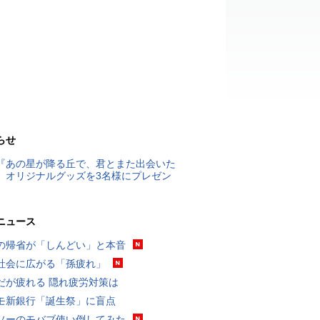
らせ
『あの星が降る丘で、君とまた出会いた
』オリジナルグッズを3名様にプレゼン
ニュース
の帰省が「しんどい」と本音
社会に広がる「孫疲れ」
だが疲れる 隠れ疲労対策は
モ新銀行「誕生祭」に盲点
ソーのモバブ使い倒してみた