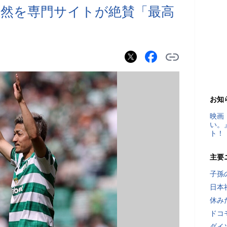
然を専門サイトが絶賛「最高
お知
映画
い。
ト！
主要
子孫
日本
休み
ドコ
ダイ