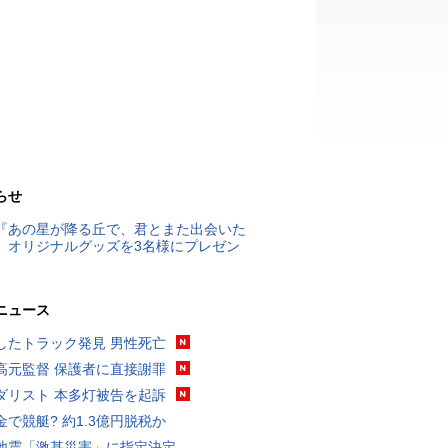
らせ
『あの星が降る丘で、君とまた出会いた
』オリジナルグッズを3名様にプレゼン
ニュース
したトラック発見 男性死亡
高元監督 保護者に直接謝罪
ダリスト 本多灯被告を起訴
金で競艇? 約1.3億円脱税か
地震「激甚災害」に指定決定