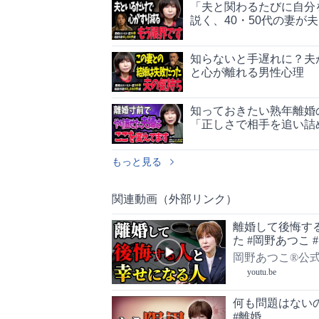
「夫と関わるたびに自分
説く、40・50代の妻が
知らないと手遅れに？夫
と心が離れる男性心理
知っておきたい熟年離婚
「正しさで相手を追い詰
もっと見る
関連動画（外部リンク）
離婚して後悔す
た #岡野あつこ 
岡野あつこ®公
を教えます】
youtu.be
何も問題はないの
#離婚