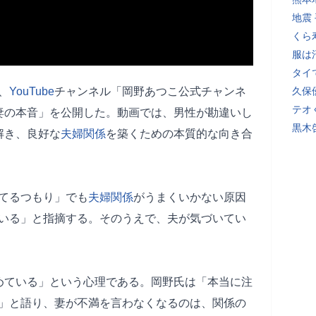
地震
くら
服は
タイ
、
YouTube
チャンネル「岡野あつこ公式チャンネ
久保
テオ
妻の本音」を公開した。動画では、男性が勘違いし
黒木
解き、良好な
夫婦関係
を築くための本質的な向き合
てるつもり」でも
夫婦関係
がうまくいかない原因
いる」と指摘する。そのうえで、夫が気づいてい
めている」という心理である。岡野氏は「本当に注
」と語り、妻が不満を言わなくなるのは、関係の