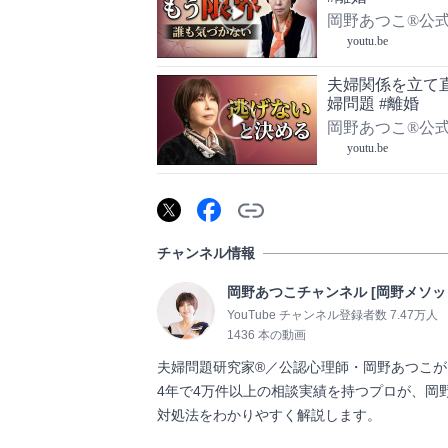
岡野あつこ®公
を教えます】
youtu.be
夫婦関係を立て直
婦問題 #離婚
岡野あつこ®公
を教えます】
youtu.be
チャンネル情報
岡野あつこチャンネル [岡野メソ
YouTube チャンネル登録者数 7.47万人
1436 本の動画
夫婦問題研究家®／公認心理師・岡野あつこが
4年で4万件以上の相談実績を持つプロが、岡
対処法をわかりやすく解説します。                