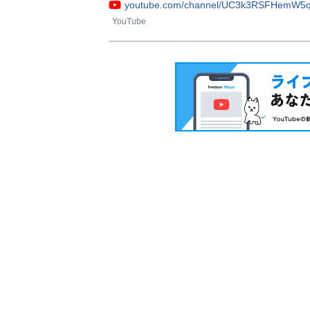
youtube.com/channel/UC3k3RSFHemW5q
YouTube