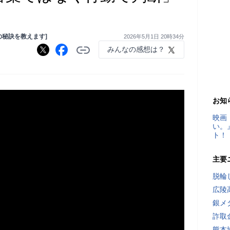
の秘訣を教えます]
2026年5月1日 20時34分
みんなの感想は？
お知
映画
い。
ト！
主要
脱輪
広陵
銀メ
詐取
熊本