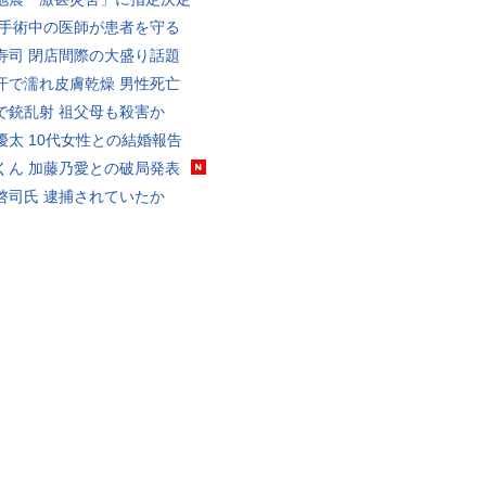
 手術中の医師が患者を守る
寿司 閉店間際の大盛り話題
汗で濡れ皮膚乾燥 男性死亡
で銃乱射 祖父母も殺害か
優太 10代女性との結婚報告
くん 加藤乃愛との破局発表
啓司氏 逮捕されていたか