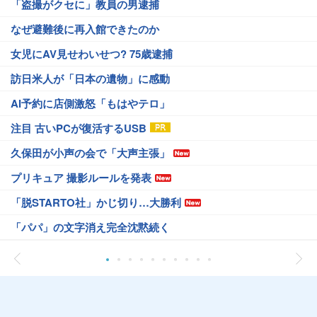
「盗撮がクセに」教員の男逮捕
なぜ避難後に再入館できたのか
女児にAV見せわいせつ? 75歳逮捕
訪日米人が「日本の遺物」に感動
AI予約に店側激怒「もはやテロ」
注目 古いPCが復活するUSB
久保田が小声の会で「大声主張」
プリキュア 撮影ルールを発表
「脱STARTO社」かじ切り…大勝利
「パパ」の文字消え完全沈黙続く