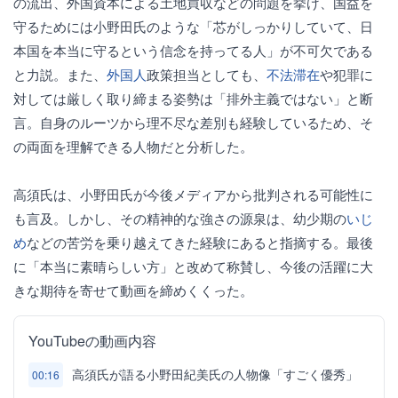
の流出、外国資本による土地買収などの問題を挙げ、国益を
守るためには小野田氏のような「芯がしっかりしていて、日
本国を本当に守るという信念を持ってる人」が不可欠である
と力説。また、
外国人
政策担当としても、
不法滞在
や犯罪に
対しては厳しく取り締まる姿勢は「排外主義ではない」と断
言。自身のルーツから理不尽な差別も経験しているため、そ
の両面を理解できる人物だと分析した。
高須氏は、小野田氏が今後メディアから批判される可能性に
も言及。しかし、その精神的な強さの源泉は、幼少期の
いじ
め
などの苦労を乗り越えてきた経験にあると指摘する。最後
に「本当に素晴らしい方」と改めて称賛し、今後の活躍に大
きな期待を寄せて動画を締めくくった。
YouTubeの動画内容
高須氏が語る小野田紀美氏の人物像「すごく優秀」
00:16