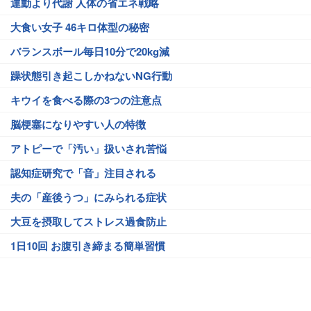
運動より代謝 人体の省エネ戦略
大食い女子 46キロ体型の秘密
バランスボール毎日10分で20kg減
躁状態引き起こしかねないNG行動
キウイを食べる際の3つの注意点
脳梗塞になりやすい人の特徴
アトピーで「汚い」扱いされ苦悩
認知症研究で「音」注目される
夫の「産後うつ」にみられる症状
大豆を摂取してストレス過食防止
1日10回 お腹引き締まる簡単習慣