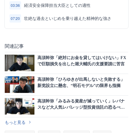
経済安全保障担当大臣としての適性
03:36
壮絶な過去といじめを乗り越えた精神的な強さ
07:20
関連記事
高須幹弥「絶対にお金を貸してはいけない」FX
で巨額損失を出した堀大輔氏の支援要請に苦言
高須幹弥「ひろゆきが出馬しないと失敗する」
新党設立に懸念、“明石モデル”の限界も指摘
高須幹弥「みるみる資産が減っていく」レバナ
スなど大人気レバレッジ型投資信託の恐るべき
罠に警鐘
もっと見る