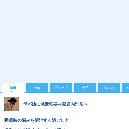
健康
芸能
ゴシップ
女子
トレンド
Y
母が娘に減量強要→家庭内別居へ
睡眠時の悩みを解消する過ごし方