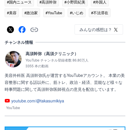
#国内ニュース
#高須幹弥
#小野田紀美
#外国人
#美容
#政治家
#YouTube
#いじめ
#不法滞在
みんなの感想は？
チャンネル情報
高須幹弥（高須クリニック）
YouTube チャンネル登録者数 86.80万人
3355 本の動画
美容外科医 高須幹弥氏が運営するYouTubeアカウント。 本業の美
容整形に関する話以外に、筋トレ、政治・経済、芸能など様々な
時事問題に関して高須幹弥医師視点の意見を配信しています。
youtube.com/@takasumikiya
YouTube