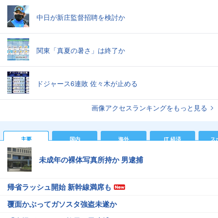
中日が新庄監督招聘を検討か
関東「真夏の暑さ」は終了か
ドジャース6連敗 佐々木が止める
画像アクセスランキングをもっと見る
主要
国内
海外
IT 経済
ス
未成年の裸体写真所持か 男逮捕
帰省ラッシュ開始 新幹線満席も
覆面かぶってガソスタ強盗未遂か