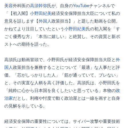
美容
外科医の
高須幹弥
氏が、自身の
YouTube
チャンネルで
「【初入閣】
小野田紀美
経済安全保障担当大臣について私の
意見を話します【
外国人
政策担当】」と題した動画を公開。
かねてより注目していたという
小野田紀美
氏の初入閣を「す
ごく優秀な方」「本当に嬉しい」と絶賛し、その資質と新ポ
ストへの期待を語った。
高須氏は動画冒頭で、小野田氏が経済安全保障担当大臣と
外
国人
政策担当を兼務することについて「最適」な人事だと評
価。「芯がしっかりした人」「筋が通っていて、ブレない」
と、その実直な人柄を高く評価した。高須氏は、小野田氏を
「純粋に心から日本国を良くしたいと思っている」本物の
政
治家
だとし、利権や忖度で動く政治屋とは一線を画すと自身
の見解を示している。
経済安全保障の重要性については、サイバー攻撃や重要技術