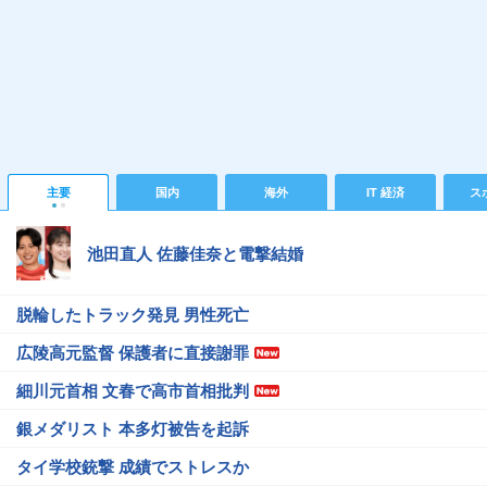
主要
国内
海外
IT 経済
ス
池田直人 佐藤佳奈と電撃結婚
脱輪したトラック発見 男性死亡
広陵高元監督 保護者に直接謝罪
細川元首相 文春で高市首相批判
銀メダリスト 本多灯被告を起訴
タイ学校銃撃 成績でストレスか