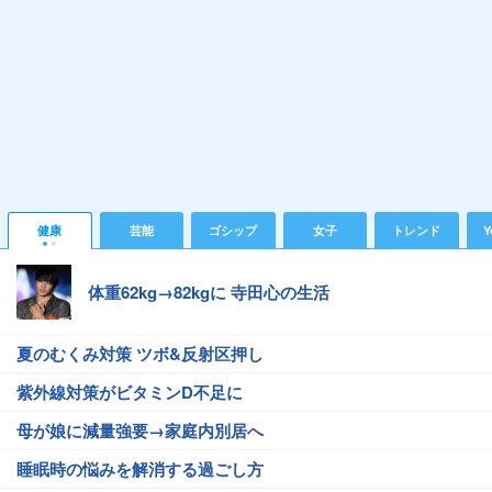
健康
芸能
ゴシップ
女子
トレンド
Y
体重62kg→82kgに 寺田心の生活
夏のむくみ対策 ツボ&反射区押し
紫外線対策がビタミンD不足に
母が娘に減量強要→家庭内別居へ
睡眠時の悩みを解消する過ごし方