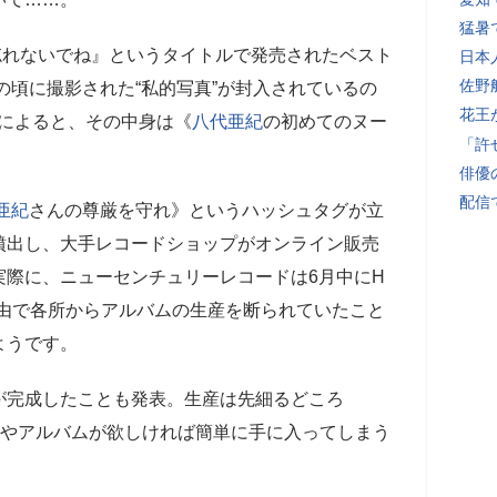
猛暑
忘れないでね』というタイトルで発売されたベスト
日本
佐野
歳の頃に撮影された“私的写真”が封入されているの
花王
文によると、その中身は《
八代亜紀
の初めてのヌー
「許
俳優
配信
亜紀
さんの尊厳を守れ》というハッシュタグが立
噴出し、大手レコードショップがオンライン販売
実際に、ニューセンチュリーレコードは6月中にH
理由で各所からアルバムの生産を断られていたこと
ようです。
が完成したことも発表。生産は先細るどころ
まやアルバムが欲しければ簡単に手に入ってしまう