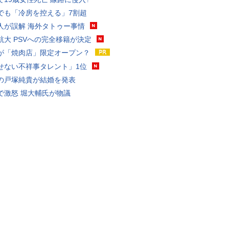
でも「冷房を控える」7割超
人が誤解 海外タトゥー事情
航大 PSVへの完全移籍が決定
が「焼肉店」限定オープン？
せない不祥事タレント」1位
の戸塚純貴が結婚を発表
で激怒 堀大輔氏が物議