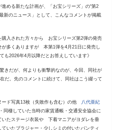
進める新たな計画が、「お宝シリーズ」の“第2
に「最新のニュース」として、こんなコメントが掲載
を購入された方々から お宝シリーズ第2弾の発売
が多くありますが 本第1弾を4月21日に発売し
ても2026年4月以降だとお答えしています》
が驚きだが、何よりも衝撃的なのが、今回、同社が
存在だ。先のコメントに続けて、同社はこう綴って
ヌード写真13枚（失敗作も含む）の他
八代亜紀
類・同棲していた当時の家賃通帳・交通安全協会に
ていたステージ衣装や 下着マニアがヨダレを垂
していたブラジャー・少しシミの付いたパンティ