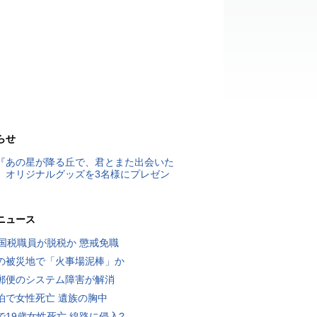
らせ
『あの星が降る丘で、君とまた出会いた
』オリジナルグッズを3名様にプレゼン
ニュース
歳国税職員が脱税か 懲戒免職
の被災地で「火事場泥棒」か
郵便のシステム障害が解消
泊で女性死亡 遺族の胸中
で19歳女性死亡 線路に侵入?