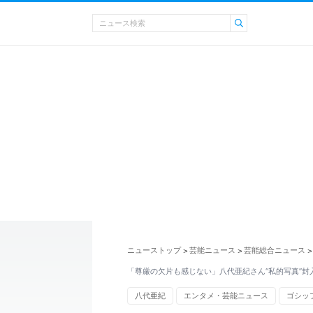
ニューストップ
芸能ニュース
芸能総合ニュース
>
>
>
「尊厳の欠片も感じない」八代亜紀さん“私的写真”封
八代亜紀
エンタメ・芸能ニュース
ゴシッ