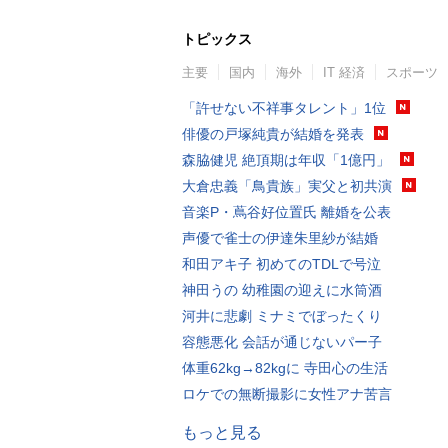
トピックス
主要
国内
海外
IT 経済
スポーツ
「許せない不祥事タレント」1位
俳優の戸塚純貴が結婚を発表
森脇健児 絶頂期は年収「1億円」
大倉忠義「鳥貴族」実父と初共演
音楽P・蔦谷好位置氏 離婚を公表
声優で雀士の伊達朱里紗が結婚
和田アキ子 初めてのTDLで号泣
神田うの 幼稚園の迎えに水筒酒
河井に悲劇 ミナミでぼったくり
容態悪化 会話が通じないパー子
体重62kg→82kgに 寺田心の生活
ロケでの無断撮影に女性アナ苦言
もっと見る