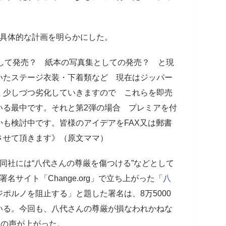
う具体的な計画を明らかにした。
にして発売？ 紙本の写真集としての発売？ と現
いたステージ衣装・下着類など 現在はジッパー
 少しづつ劣化していきますので これらを即売
いる最中です。それと第2弾の場合 プレミアを付
も検討中です。皆様のアイデアをFAX又は郵書
させて頂きます》（原文ママ）
同社には“八代さんの尊厳を傷つける”などとして
名サイト「Change.org」で立ち上がった「
八
ポルノを阻止する」と題した署名は、8万5000
いる。今回も、八代さんの尊厳が損なわれかねな
りの声が上がった。