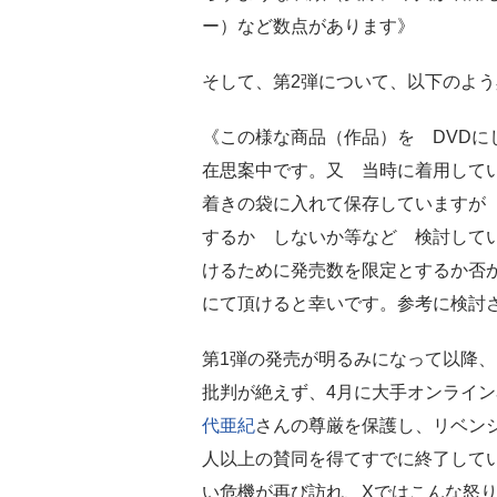
ー）など数点があります》
そして、第2弾について、以下のよ
《この様な商品（作品）を DVD
在思案中です。又 当時に着用して
着きの袋に入れて保存していますが
するか しないか等など 検討して
けるために発売数を限定とするか否か
にて頂けると幸いです。参考に検討
第1弾の発売が明るみになって以降、
批判が絶えず、4月に大手オンライン署
代亜紀
さんの尊厳を保護し、リベンジ
人以上の賛同を得てすでに終了して
い危機が再び訪れ、Xではこんな怒