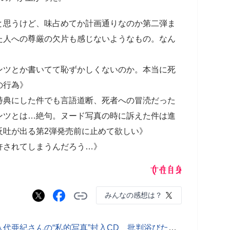
と思うけど、味占めてか計画通りなのか第二弾ま
た人への尊厳の欠片も感じないようなもの。なん
ンツとか書いてて恥ずかしくないのか。本当に死
の行為》
特典にした件でも言語道断、死者への冒涜だった
ンツとは…絶句。ヌード写真の時に訴えた件は進
反吐が出る第2弾発売前に止めて欲しい》
許されてしまうんだろう…》
みんなの感想は？
【写真あり】「絶対に負けません」八代亜紀さんの“私的写真”封入CD 批判浴びた販売元が再び宣戦布告…第2、3弾の“匂わせ”も