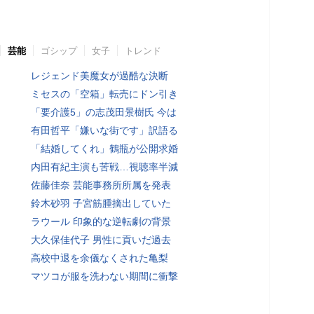
芸能
ゴシップ
女子
トレンド
レジェンド美魔女が過酷な決断
ミセスの「空箱」転売にドン引き
「要介護5」の志茂田景樹氏 今は
有田哲平「嫌いな街です」訳語る
「結婚してくれ」鶴瓶が公開求婚
内田有紀主演も苦戦…視聴率半減
佐藤佳奈 芸能事務所所属を発表
鈴木砂羽 子宮筋腫摘出していた
ラウール 印象的な逆転劇の背景
大久保佳代子 男性に貢いだ過去
高校中退を余儀なくされた亀梨
マツコが服を洗わない期間に衝撃