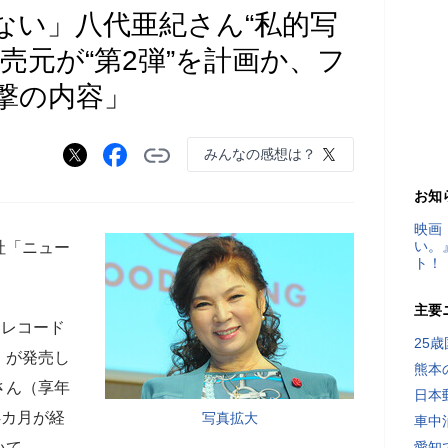
ない」八代亜紀さん“私的写
売元が“第2弾”を計画か、フ
撃の内容」
みんなの感想は？
お知
映画
い。
社「ニュー
ト！
主要
るレコード
25
」が発売し
熊本
さん（享年
日本
4カ月が経
写真拡大
車中
いて……。
愛知