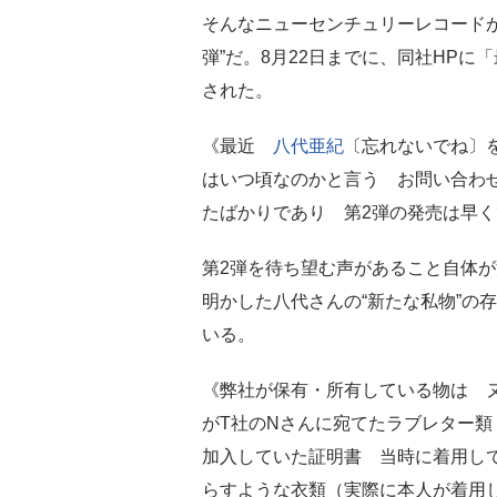
そんなニューセンチュリーレコードが
弾”だ。8月22日までに、同社HP
された。
《最近
八代亜紀
〔忘れないでね〕
はいつ頃なのかと言う お問い合わせ
たばかりであり 第2弾の発売は早く
第2弾を待ち望む声があること自体
明かした八代さんの“新たな私物”の
いる。
《弊社が保有・所有している物は 
がT社のNさんに宛てたラブレター
加入していた証明書 当時に着用し
らすような衣類（実際に本人が着用