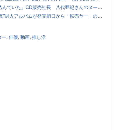
【写真あり】「20年以上前にも売り込んでいた」CD販売社長 八代亜紀さんのヌード写真への“長年の執着”を出版関係者が告白
【写真あり】八代亜紀さんの“私的写真”封入アルバムが発売初日から「転売ヤー」の餌食に…定価3倍の高額出品ケースも
ター
,
俳優
,
動画
,
推し活