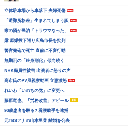
立体駐車場から車落下 夫婦死傷
「避難所格差」生まれてしまう訳
家の隣が民泊「トラウマなった」
露 原爆投下巡り広島市長を批判
警官発砲で死亡 直前に不審行動
無期刑の「終身刑化」傾向続く
NHK職員性被害 出演者に怒りの声
高市氏のPV風視察動画 立憲激怒
れいわ「いのちの党」に変更へ
藤原竜也、「労務改善」アピール
90歳患者を殴る? 看護助手を逮捕
元TBSアナの山本里菜 離婚を公表