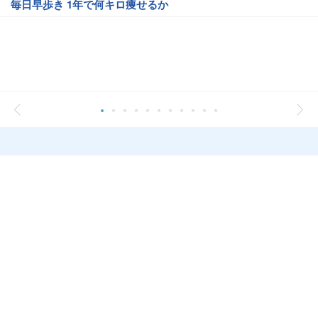
毎日早歩き 1年で何キロ痩せるか