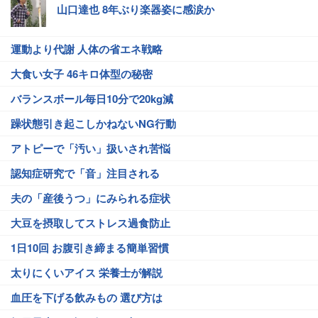
山口達也 8年ぶり楽器姿に感涙か
運動より代謝 人体の省エネ戦略
大食い女子 46キロ体型の秘密
バランスボール毎日10分で20kg減
躁状態引き起こしかねないNG行動
アトピーで「汚い」扱いされ苦悩
認知症研究で「音」注目される
夫の「産後うつ」にみられる症状
大豆を摂取してストレス過食防止
1日10回 お腹引き締まる簡単習慣
太りにくいアイス 栄養士が解説
血圧を下げる飲みもの 選び方は