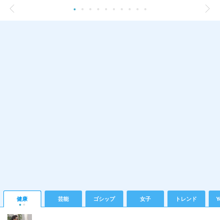
健康
芸能
ゴシップ
女子
トレンド
Y