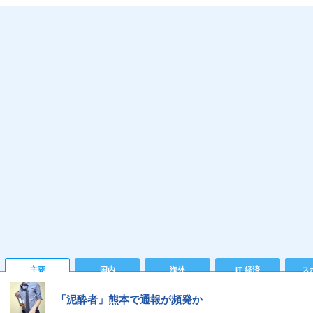
主要
国内
海外
IT 経済
ス
「泥酔者」熊本で通報が頻発か