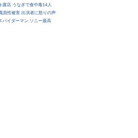
キ露店 うなぎで食中毒14人
K職員性被害 出演者に怒りの声
スパイダーマン ソニー最高