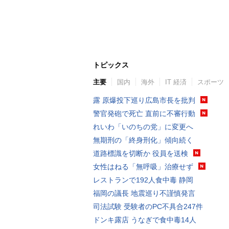
トピックス
主要
国内
海外
IT 経済
スポーツ
露 原爆投下巡り広島市長を批判
警官発砲で死亡 直前に不審行動
れいわ「いのちの党」に変更へ
無期刑の「終身刑化」傾向続く
道路標識を切断か 役員を送検
女性はねる「無呼吸」治療せず
レストランで192人食中毒 静岡
福岡の議長 地震巡り不謹慎発言
司法試験 受験者のPC不具合247件
ドンキ露店 うなぎで食中毒14人