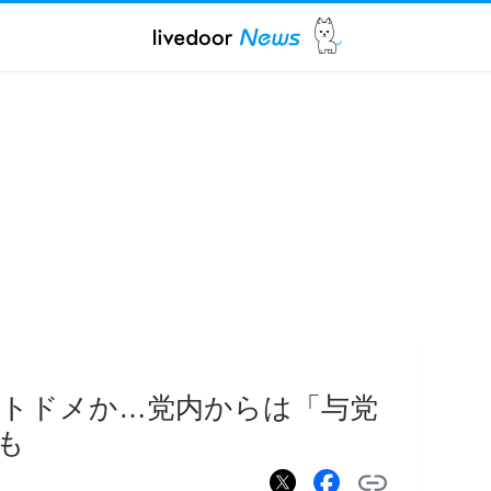
民にトドメか…党内からは「与党
も