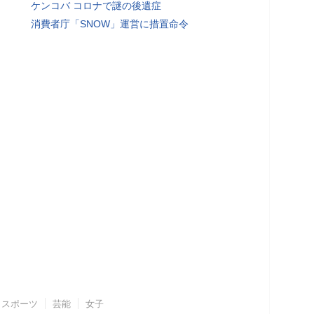
ケンコバ コロナで謎の後遺症
消費者庁「SNOW」運営に措置命令
スポーツ
芸能
女子