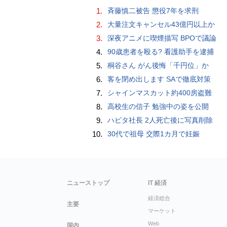
1.
斉藤慎二被告 懲役7年を求刑
2.
大量注文キャンセル43億円以上か
3.
深夜アニメに喫煙描写 BPOで議論
4.
90歳患者を殴る? 看護助手を逮捕
5.
桐谷さん がん後悔「千円位」か
6.
客を閉め出します SAで徹底対策
7.
シャインマスカット約400房盗難
8.
高校生の信子 勉強中の姿を公開
9.
ハビタ社長 2人死亡後に写真削除
10.
30代で祖母 交際1カ月で妊娠
ニューストップ
IT 経済
経済総合
主要
マーケット
Web
国内