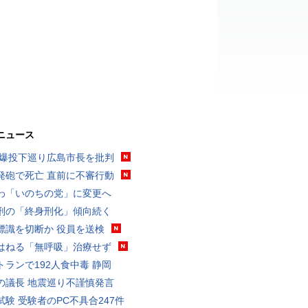
ニュース
原爆投下巡り広島市長を批判
発砲で死亡 直前に不審行動
わ「いのちの党」に変更へ
刑の「終身刑化」傾向続く
標識を切断か 役員を送検
はねる「無呼吸」治療せず
トランで192人食中毒 静岡
の議長 地震巡り不謹慎発言
試験 受験者のPC不具合247件