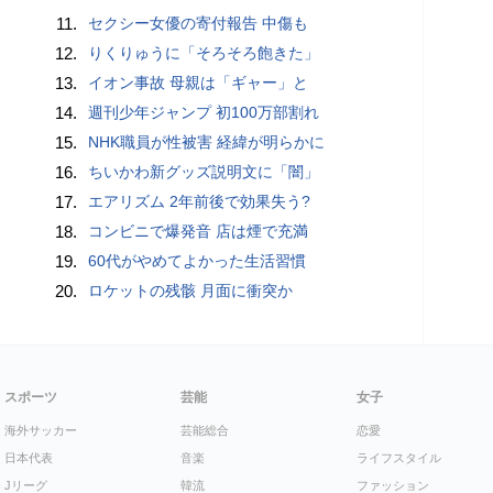
11.
セクシー女優の寄付報告 中傷も
12.
りくりゅうに「そろそろ飽きた」
13.
イオン事故 母親は「ギャー」と
14.
週刊少年ジャンプ 初100万部割れ
15.
NHK職員が性被害 経緯が明らかに
16.
ちいかわ新グッズ説明文に「闇」
17.
エアリズム 2年前後で効果失う?
18.
コンビニで爆発音 店は煙で充満
19.
60代がやめてよかった生活習慣
20.
ロケットの残骸 月面に衝突か
スポーツ
芸能
女子
海外サッカー
芸能総合
恋愛
日本代表
音楽
ライフスタイル
Jリーグ
韓流
ファッション