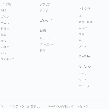
プロ野球
グラビア
トレンド
MLB
テレビ
本
ゴルフ
ゴシップ
教育・仕事
テニス
からだ
格闘技
映画
マネー
競馬
レビュー
車
相撲
プレゼント
グルメ
バスケ
特集
バレー
YouTube
フィギュア
サブカル
アニメ
ゲーム
コミック
リシー
コンテンツ・広告ポリシー
livedoorお客様サポートセンター