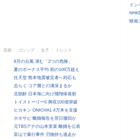
ドン
NH
映画
芸能
ゴシップ
女子
トレンド
8月の台風 潜む「2つの危険」
夏のボーナス平均 初の100万超え
任天堂 熊本地震被災者へ対応も
志らく コア層との溝深まるか
北朝鮮 日本海に向け飛翔体発射
トイストーリー5 興収100億突破
ヒカキン ONICHA1.4万本を支援
ホモサピ 離婚報告を翌日撤回か
元TBSアナの山本里菜 離婚を公表
富山で暴行事件 刃物持ち逃走か