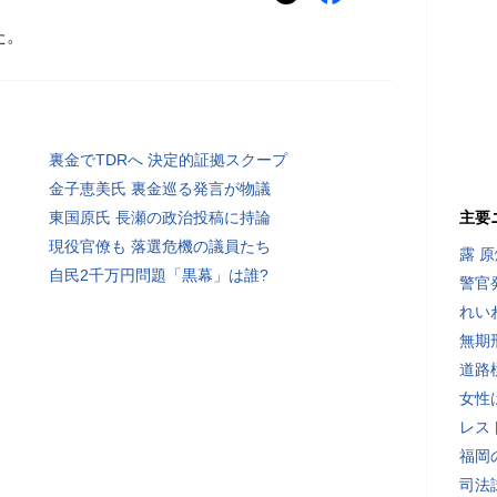
た。
裏金でTDRへ 決定的証拠スクープ
金子恵美氏 裏金巡る発言が物議
東国原氏 長瀬の政治投稿に持論
主要
現役官僚も 落選危機の議員たち
露 
自民2千万円問題「黒幕」は誰?
警官
れい
無期
道路
女性
レス
福岡
司法