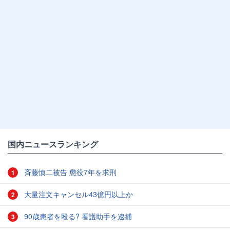
国内ニュースランキング
斉藤慎二被告 懲役7年を求刑
1
大量注文キャンセル43億円以上か
2
90歳患者を殴る? 看護助手を逮捕
3