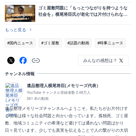
ゴミ屋敷問題に「もっとつながりを持つような
社会を」横尾将臣氏が老化では片付けられない
現実を発信
もっと見る
#国内ニュース
#ゴミ屋敷
#話題の動画
#時事ニュース
みんなの感想は？
チャンネル情報
遺品整理人横尾将臣(メモリーズ代表）
YouTube チャンネル登録者数 2.48万人
361 本の動画
遺品整理メモリーズチャンネルへようこそ。私たちがお片付けす
る現場は様々な社会問題と向かい合っています。孤独死、ゴミ屋
敷、地域コミュニティの希薄など避けては通れない問題ばかり
日々見ています。少しでも真実を伝えることで人の繋がりの大切