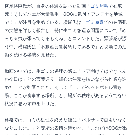
横尾将臣氏が、自身の体験を語った動画「
ゴミ屋敷
で在宅
死！そしてハエが大量発生！SOSに気付くアンテナを地域
で！」が注目を集めている。横尾氏は、
ゴミ屋敷
での在宅死
の実態を詳しく報告し、特に生ゴミを巡る問題について「め
っちゃ虫が張ってくるもんね」とコメントした。緊張感が漂
う中、横尾氏は「不動産賃貸契約してあるで」と現場での活
動を続ける姿勢を見せた。
動画の中では、生ゴミの処理の際に「ドア開けてはできへん
わ今日は」との言葉通り、細心の注意を払いながら作業を進
めたことが強調された。そして「ここがペットボトル置き
場、ここが食事する場所」と、場所の秩序があるようでない
状況に思わず声を上げた。
終盤では、ゴミの処理を終えた後に「バルサンで虫もいなく
なりました。」と安堵の表情を浮かべ、「これだけSOSが出