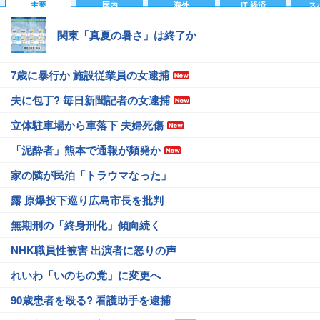
主要
国内
海外
IT 経済
ス
関東「真夏の暑さ」は終了か
7歳に暴行か 施設従業員の女逮捕
夫に包丁? 毎日新聞記者の女逮捕
立体駐車場から車落下 夫婦死傷
「泥酔者」熊本で通報が頻発か
家の隣が民泊「トラウマなった」
露 原爆投下巡り広島市長を批判
無期刑の「終身刑化」傾向続く
NHK職員性被害 出演者に怒りの声
れいわ「いのちの党」に変更へ
90歳患者を殴る? 看護助手を逮捕