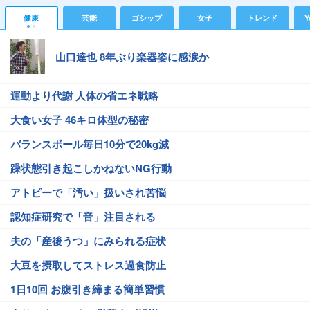
健康
芸能
ゴシップ
女子
トレンド
Y
山口達也 8年ぶり楽器姿に感涙か
運動より代謝 人体の省エネ戦略
大食い女子 46キロ体型の秘密
バランスボール毎日10分で20kg減
躁状態引き起こしかねないNG行動
アトピーで「汚い」扱いされ苦悩
認知症研究で「音」注目される
夫の「産後うつ」にみられる症状
大豆を摂取してストレス過食防止
1日10回 お腹引き締まる簡単習慣