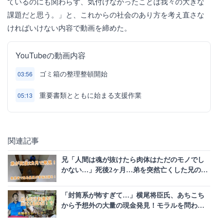
ているのにも関わらず、気付けなかったことは我々の大きな
課題だと思う。」と、これからの社会のあり方を考え直さな
ければいけない内容で動画を締めた。
YouTubeの動画内容
ゴミ箱の整理整頓開始
03:56
重要書類とともに始まる支援作業
05:13
関連記事
兄「人間は魂が抜けたら肉体はただのモノでし
かない…」死後2ヶ月…弟を突然亡くした兄の想
いとは。
「封筒系が怖すぎて…」横尾将臣氏、あちこち
から予想外の大量の現金発見！モラルを問われ
る空き家整理の実態を公開。