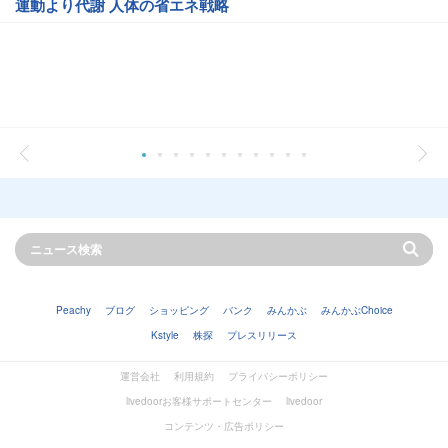
運動より代謝 人体の省エネ戦略
Peachy
ブログ
ショッピング
バンク
みんかぶ
みんかぶChoice
Kstyle
株探
プレスリリース
運営会社
利用規約
プライバシーポリシー
livedoorお客様サポートセンター
livedoor
コンテンツ・広告ポリシー