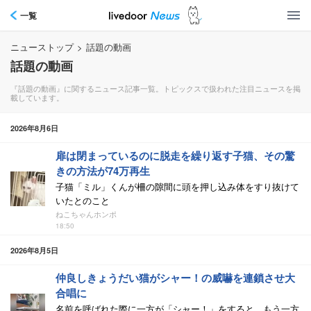
一覧
ニューストップ
>
話題の動画
話題の動画
『話題の動画』に関するニュース記事一覧。トピックスで扱われた注目ニュースを掲
載しています。
2026年8月6日
扉は閉まっているのに脱走を繰り返す子猫、その驚
きの方法が74万再生
子猫「ミル」くんが柵の隙間に頭を押し込み体をすり抜けて
いたとのこと
ねこちゃんホンポ
18:50
2026年8月5日
仲良しきょうだい猫がシャー！の威嚇を連鎖させ大
合唱に
名前を呼ばれた際に一方が「シャー！」をすると、もう一方