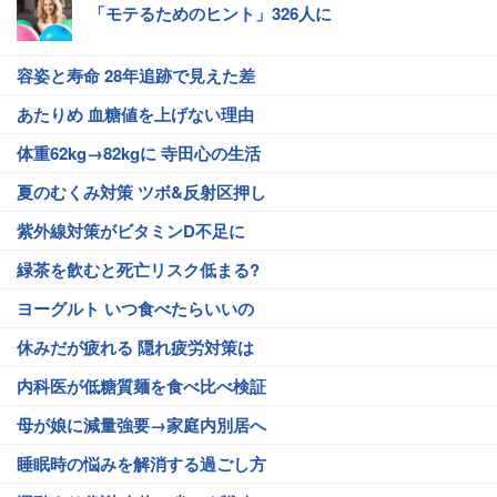
「モテるためのヒント」326人に
容姿と寿命 28年追跡で見えた差
あたりめ 血糖値を上げない理由
体重62kg→82kgに 寺田心の生活
夏のむくみ対策 ツボ&反射区押し
紫外線対策がビタミンD不足に
緑茶を飲むと死亡リスク低まる?
ヨーグルト いつ食べたらいいの
休みだが疲れる 隠れ疲労対策は
内科医が低糖質麺を食べ比べ検証
母が娘に減量強要→家庭内別居へ
睡眠時の悩みを解消する過ごし方