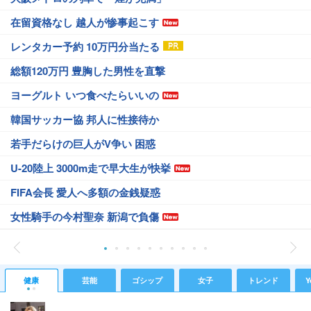
在留資格なし 越人が惨事起こす
レンタカー予約 10万円分当たる
総額120万円 豊胸した男性を直撃
ヨーグルト いつ食べたらいいの
韓国サッカー協 邦人に性接待か
若手だらけの巨人がV争い 困惑
U-20陸上 3000m走で早大生が快挙
FIFA会長 愛人へ多額の金銭疑惑
女性騎手の今村聖奈 新潟で負傷
健康
芸能
ゴシップ
女子
トレンド
Y