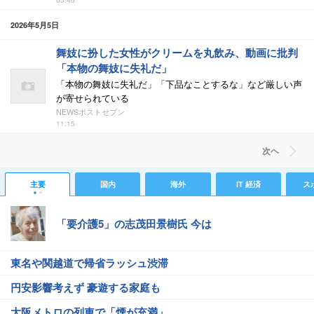
05:40
2026年5月5日
舞妓に扮した女性がクリームを丸飲み、動画に批判
「本物の舞妓に失礼だ」
「本物の舞妓に失礼だ」「下品なことするな」など厳しい声
が寄せられている
NEWSポストセブン
11:15
次ヘ
主要
国内
海外
IT 経済
ス
「要介護5」の志茂田景樹氏 今は
東名や関越道で帰省ラッシュ渋滞
円安影響考えず 豪遊する家庭も
大阪メトロの列車で「煙が充満」