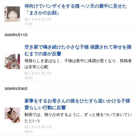
仰向けでバンザイをする猫 ヘソ天の最中に見せた
「まさかのお顔」
ねこちゃんホンポ
15:50
2026年6月11日
空き家で鳴き続けた小さな子猫 保護されて幸せを掴
むまでの姿が反響
母猫らしき姿はなく、子猫は夜中に体調が悪くなり、投稿者
は非常に心配
ねこちゃんホンポ
20:25
2026年5月30日
家事をするお母さんの後をひたすら追いかける子猫
愛らしい行動に反響
動画では、独り占めするように、ずっと後をついて歩いてい
たという
ねこちゃんホンポ
08:40