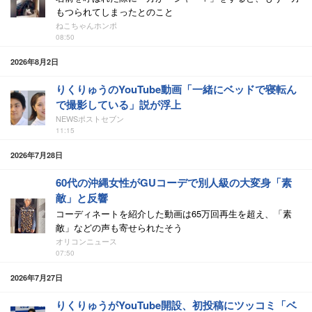
もつられてしまったとのこと
ねこちゃんホンポ
08:50
2026年8月2日
りくりゅうのYouTube動画「一緒にベッドで寝転ん
で撮影している」説が浮上
NEWSポストセブン
11:15
2026年7月28日
60代の沖縄女性がGUコーデで別人級の大変身「素
敵」と反響
コーディネートを紹介した動画は65万回再生を超え、「素
敵」などの声も寄せられたそう
オリコンニュース
07:50
2026年7月27日
りくりゅうがYouTube開設、初投稿にツッコミ「ベ