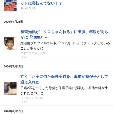
ッドに寝転んでない！？」
Smart FLASH
16:40
2026年7月26日
福留光帆が「クロちゃんねる」に出演、年収が明ら
かに「1000万～」
婚活用プロフィルで年収「1000万円〜」にチェックしている
ことが明らかに
スポニチアネックス
17:01
2026年7月24日
亡くした子に似た保護子猫を、母猫が我が子として
迎え入れた
子猫2匹を亡くした母猫が保護子猫に授乳し、家族の絆が生
まれたとのこと
ねこちゃんホンポ
11:50
2026年7月18日