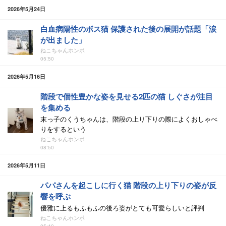
2026年5月24日
白血病陽性のボス猫 保護された後の展開が話題「涙
が出ました」
ねこちゃんホンポ
05:50
2026年5月16日
階段で個性豊かな姿を見せる2匹の猫 しぐさが注目
を集める
末っ子のくうちゃんは、階段の上り下りの際によくおしゃべ
りをするという
ねこちゃんホンポ
08:50
2026年5月11日
パパさんを起こしに行く猫 階段の上り下りの姿が反
響を呼ぶ
優雅に上るもふもふの後ろ姿がとても可愛らしいと評判
ねこちゃんホンポ