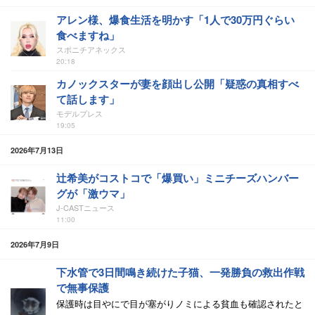
アレン様、爆食生活を明かす「1人で30万円ぐらい
食べますね」
スポニチアネックス
20:18
カノックスターが妻を顔出し公開「疑惑の真相すべ
て話します」
モデルプレス
19:05
2026年7月13日
辻希美がコストコで「爆買い」ミニチーズハンバー
グが「激ウマ」
J-CASTニュース
11:00
2026年7月9日
下水管で3日間鳴き続けた子猫、一発勝負の救出作戦
で無事保護
保護時は目やにで目が塞がりノミによる貧血も確認されたと