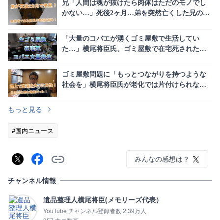
兄「人間は魂が抜けたら肉体はただのモノでし
かない…」死後2ヶ月…弟を突然亡くした兄の想
いとは。
「大量のコバエが湧くゴミ屋敷で生活してい
た…」横尾将臣氏、ゴミ屋敷で在宅死された実
態に迫る。
ゴミ屋敷問題に「もっとつながりを持つような
社会を」横尾将臣氏が老化では片付けられない
現実を発信
もっと見る
#国内ニュース
みんなの感想は？
チャンネル情報
遺品整理人横尾将臣(メモリーズ代表）
YouTube チャンネル登録者数 2.39万人