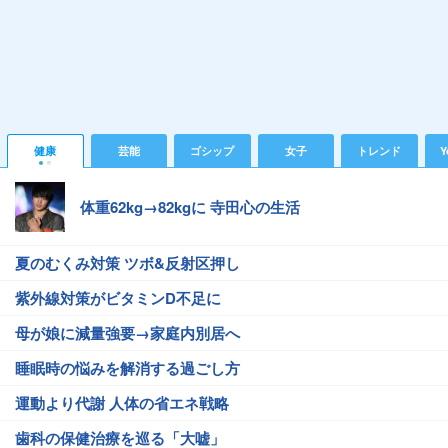
健康
芸能
ゴシップ
女子
トレンド
Y
体重62kg→82kgに 寺田心の生活
夏のむくみ対策 ツボ&反射区押し
紫外線対策がビタミンD不足に
母が娘に減量強要→家庭内別居へ
睡眠時の悩みを解消する過ごし方
運動より代謝 人体の省エネ戦略
歯科の保健治療を巡る「大嘘」