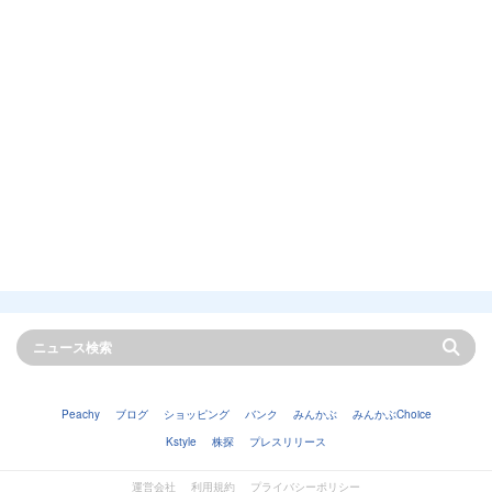
Peachy
ブログ
ショッピング
バンク
みんかぶ
みんかぶChoice
Kstyle
株探
プレスリリース
運営会社
利用規約
プライバシーポリシー