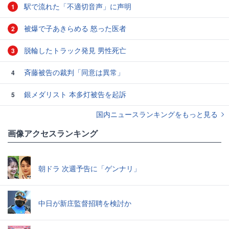
駅で流れた「不適切音声」に声明
1
被爆で子あきらめる 怒った医者
2
脱輪したトラック発見 男性死亡
3
斉藤被告の裁判「同意は異常」
4
銀メダリスト 本多灯被告を起訴
5
国内ニュースランキングをもっと見る
画像アクセスランキング
朝ドラ 次週予告に「ゲンナリ」
中日が新庄監督招聘を検討か