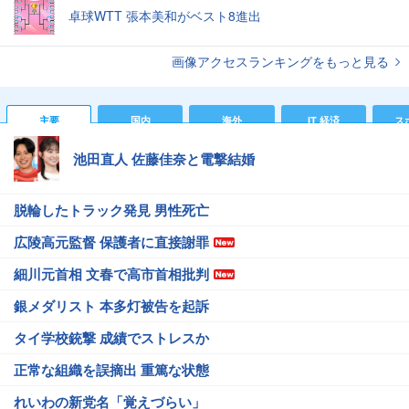
卓球WTT 張本美和がベスト8進出
画像アクセスランキングをもっと見る
主要
国内
海外
IT 経済
ス
池田直人 佐藤佳奈と電撃結婚
脱輪したトラック発見 男性死亡
広陵高元監督 保護者に直接謝罪
細川元首相 文春で高市首相批判
銀メダリスト 本多灯被告を起訴
タイ学校銃撃 成績でストレスか
正常な組織を誤摘出 重篤な状態
れいわの新党名「覚えづらい」