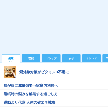
健康
芸能
ゴシップ
女子
トレンド
Y
紫外線対策がビタミンD不足に
母が娘に減量強要→家庭内別居へ
睡眠時の悩みを解消する過ごし方
運動より代謝 人体の省エネ戦略