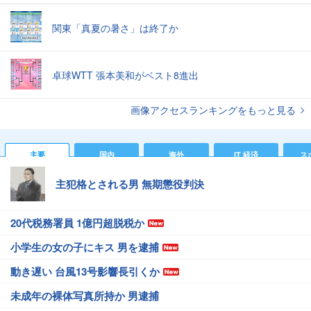
関東「真夏の暑さ」は終了か
卓球WTT 張本美和がベスト8進出
画像アクセスランキングをもっと見る
主要
国内
海外
IT 経済
ス
主犯格とされる男 無期懲役判決
20代税務署員 1億円超脱税か
小学生の女の子にキス 男を逮捕
動き遅い 台風13号影響長引くか
未成年の裸体写真所持か 男逮捕