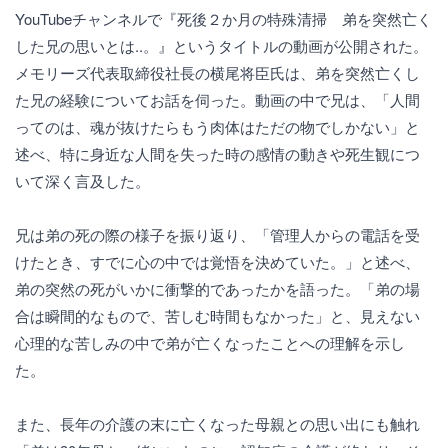
YouTubeチャンネルで『死後２か月の特殊清掃 弟を突然亡く
した兄の思いとは..。』というタイトルの動画が公開された。
メモリーズ代表取締役社長の横尾将臣氏は、弟を突然亡くし
た兄の経験についてお話を伺った。動画の中で兄は、「人間
ってのは、魂が抜けたらもう肉体はただの物でしかない」と
述べ、特に身近な人間を失った時の感情の動きや死生観につ
いて深く言及した。
兄は弟の死の際の様子を振り返り、「管理人からの電話を受
けたとき、すでに心の中では覚悟を決めていた。」と述べ、
弟の突然の死がいかに衝撃的であったかを語った。「弟の場
合は瞬間的なもので、苦しむ時間もなかった」と、見えない
心理的な苦しみの中で弟が亡くなったことへの理解を示し
た。
また、長年の介護の末に亡くなった母親との思い出にも触れ