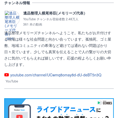
チャンネル情報
遺品整理人横尾将臣(メモリーズ代表）
YouTube チャンネル登録者数 2.48万人
361 本の動画
遺品整理メモリーズチャンネルへようこそ。私たちがお片付けす
る現場は様々な社会問題と向かい合っています。孤独死、ゴミ屋
敷、地域コミュニティの希薄など避けては通れない問題ばかり
日々見ています。少しでも真実を伝えることで人の繋がりの大切
さに気付いてもらえれば嬉しいです。応援の程よろしくお願い申
し上げます。
youtube.com/channel/UCwmq8omay8d-dU-deBT5n3Q
YouTube