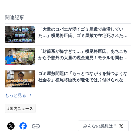
関連記事
「大量のコバエが湧くゴミ屋敷で生活してい
た…」横尾将臣氏、ゴミ屋敷で在宅死された実
態に迫る。
「封筒系が怖すぎて…」横尾将臣氏、あちこち
から予想外の大量の現金発見！モラルを問われ
る空き家整理の実態を公開。
ゴミ屋敷問題に「もっとつながりを持つような
社会を」横尾将臣氏が老化では片付けられない
現実を発信
もっと見る
#国内ニュース
みんなの感想は？