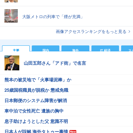
大阪メトロの列車で「煙が充満」
画像アクセスランキングをもっと見る
主要
国内
海外
IT 経済
ス
山田五郎さん「アド街」で名言
熊本の被災地で「火事場泥棒」か
25歳国税職員が脱税か 懲戒免職
日本郵便のシステム障害が解消
車中泊で女性死亡 遺族の胸中
息子助けようとした父 意識不明
日本人が誤解 海外タトゥー事情