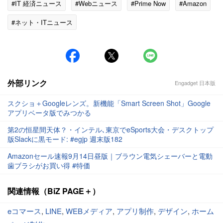
#IT 経済ニュース
#Webニュース
#Prime Now
#Amazon
#ネット・ITニュース
外部リンク
Engadget 日本版
スクショ＋Googleレンズ。新機能「Smart Screen Shot」Google
アプリベータ版でみつかる
第2の恒星間天体？・インテル､東京でeSports大会・デスクトップ
版Slackに黒モード: #egjp 週末版182
Amazonセール速報9月14日昼版｜ブラウン電気シェーバーと電動
歯ブラシがお買い得 #特価
関連情報（BiZ PAGE＋）
eコマース
,
LINE
,
WEBメディア
,
アプリ制作
,
デザイン
,
ホーム