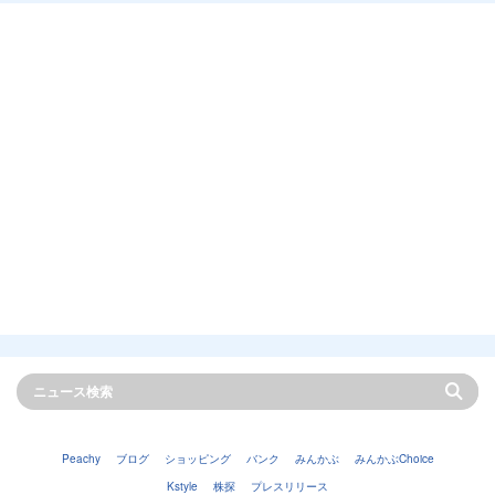
Peachy
ブログ
ショッピング
バンク
みんかぶ
みんかぶChoice
Kstyle
株探
プレスリリース