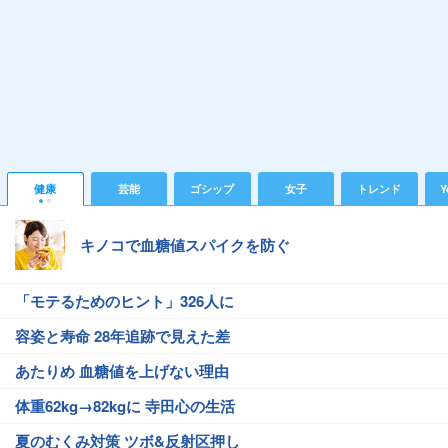
健康
芸能
ゴシップ
女子
トレンド
Y
キノコで血糖値スパイクを防ぐ
「モテるためのヒント」326人に
容姿と寿命 28年追跡で見えた差
あたりめ 血糖値を上げない理由
体重62kg→82kgに 寺田心の生活
夏のむくみ対策 ツボ&反射区押し