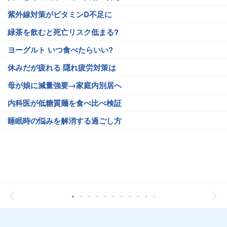
紫外線対策がビタミンD不足に
緑茶を飲むと死亡リスク低まる?
ヨーグルト いつ食べたらいい?
休みだが疲れる 隠れ疲労対策は
母が娘に減量強要→家庭内別居へ
内科医が低糖質麺を食べ比べ検証
睡眠時の悩みを解消する過ごし方