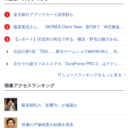
楽天銀行アプリでカード請求額も
1
藤原竜也さん、「SKYSEA Client View」新CMで「AI労務改善」をアピール 働き方をAIが分析したら「すぐに休んで」と言われる？
2
【レポート】区役所の有志で作る、横浜・野毛の魅力を伝えるCM
3
伝説の第1回「TGS」…東京ゲームショウ&#039;96と、当時のベストゲーム10本：レトロゲーム浪漫街道
4
京セラの超タフネススマホ「DuraForce PRO 2」はアクションカムとしても優秀
5
ITニュースランキングをもっと見る
画像アクセスランキング
森喜朗氏の「影響力」が減退か
俳優の戸塚純貴が結婚を発表