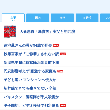
主要
国内
海外
IT 経済
ス
大倉忠義「鳥貴族」実父と初共演
蓮池薫さんの母が94歳で死去
秋篠宮家が「ご静養」されない訳
新潟県中越に線状降水帯直前予測
円安影響考えず 豪遊する家庭も
子ども追い マンションへ侵入か
新幹線できても生きてない 辛辣
パキスタン、警察隊が千人殺害か
甲子園初、ビデオ検証で判定覆る