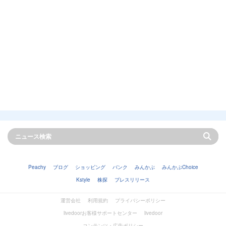
Peachy
ブログ
ショッピング
バンク
みんかぶ
みんかぶChoice
Kstyle
株探
プレスリリース
運営会社
利用規約
プライバシーポリシー
livedoorお客様サポートセンター
livedoor
コンテンツ・広告ポリシー