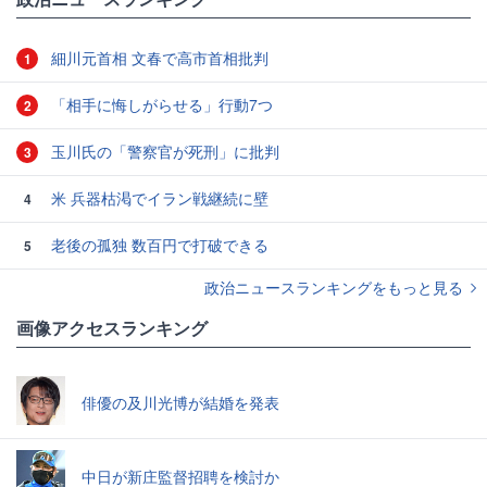
細川元首相 文春で高市首相批判
1
「相手に悔しがらせる」行動7つ
2
玉川氏の「警察官が死刑」に批判
3
米 兵器枯渇でイラン戦継続に壁
4
老後の孤独 数百円で打破できる
5
政治ニュースランキングをもっと見る
画像アクセスランキング
俳優の及川光博が結婚を発表
中日が新庄監督招聘を検討か