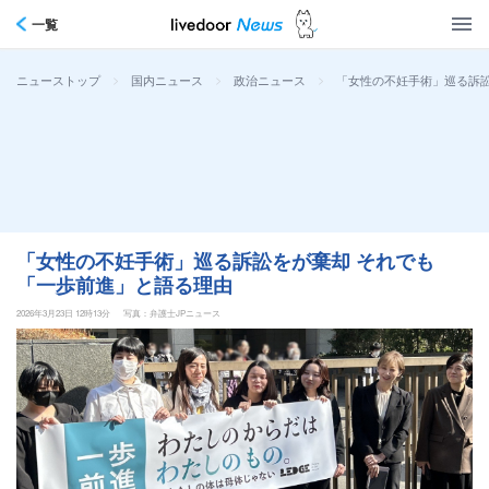
一覧
>
>
>
「女性の不妊手術」巡る訴訟
ニューストップ
国内ニュース
政治ニュース
「女性の不妊手術」巡る訴訟をが棄却 それでも
「一歩前進」と語る理由
2026年3月23日 12時13分
写真：弁護士JPニュース