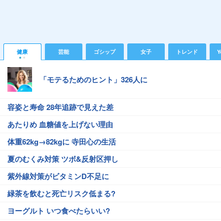
健康
芸能
ゴシップ
女子
トレンド
Y
「モテるためのヒント」326人に
容姿と寿命 28年追跡で見えた差
あたりめ 血糖値を上げない理由
体重62kg→82kgに 寺田心の生活
夏のむくみ対策 ツボ&反射区押し
紫外線対策がビタミンD不足に
緑茶を飲むと死亡リスク低まる?
ヨーグルト いつ食べたらいい?