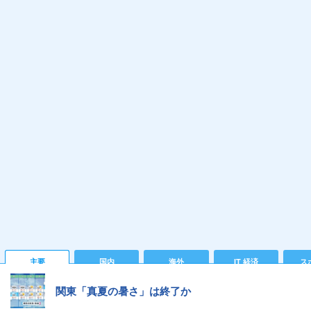
主要
国内
海外
IT 経済
ス
関東「真夏の暑さ」は終了か