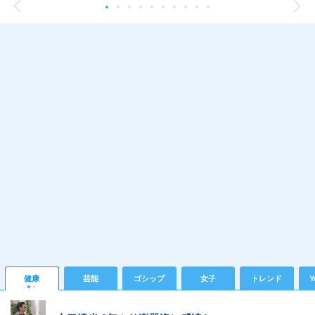
健康
芸能
ゴシップ
女子
トレンド
Y