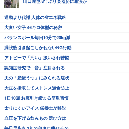
山口達也 8年ぶり楽器姿に感涙か
運動より代謝 人体の省エネ戦略
大食い女子 46キロ体型の秘密
バランスボール毎日10分で20kg減
躁状態引き起こしかねないNG行動
アトピーで「汚い」扱いされ苦悩
認知症研究で「音」注目される
夫の「産後うつ」にみられる症状
大豆を摂取してストレス過食防止
1日10回 お腹引き締まる簡単習慣
太りにくいアイス 栄養士が解説
血圧を下げる飲みもの 選び方は
毎日早歩き 1年で何キロ痩せるか