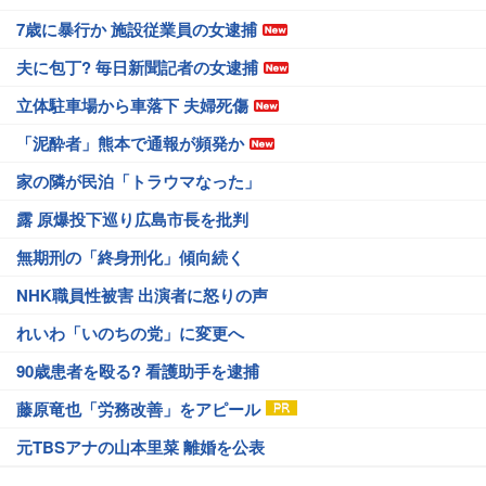
7歳に暴行か 施設従業員の女逮捕
夫に包丁? 毎日新聞記者の女逮捕
立体駐車場から車落下 夫婦死傷
「泥酔者」熊本で通報が頻発か
家の隣が民泊「トラウマなった」
露 原爆投下巡り広島市長を批判
無期刑の「終身刑化」傾向続く
NHK職員性被害 出演者に怒りの声
れいわ「いのちの党」に変更へ
90歳患者を殴る? 看護助手を逮捕
藤原竜也「労務改善」をアピール
元TBSアナの山本里菜 離婚を公表