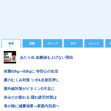
健康
芸能
ゴシップ
女子
トレンド
Y
あたりめ 血糖値を上げない理由
体重62kg→82kgに 寺田心の生活
夏のむくみ対策 ツボ&反射区押し
紫外線対策がビタミンD不足に
休みだが疲れる 隠れ疲労対策は
母が娘に減量強要→家庭内別居へ