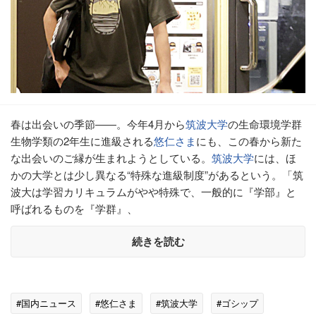
春は出会いの季節――。今年4月から
筑波大学
の生命環境学群
生物学類の2年生に進級される
悠仁さま
にも、この春から新た
な出会いのご縁が生まれようとしている。
筑波大学
には、ほ
かの大学とは少し異なる“特殊な進級制度”があるという。「筑
波大は学習カリキュラムがやや特殊で、一般的に『学部』と
呼ばれるものを『学群』、
続きを読む
#国内ニュース
#悠仁さま
#筑波大学
#ゴシップ