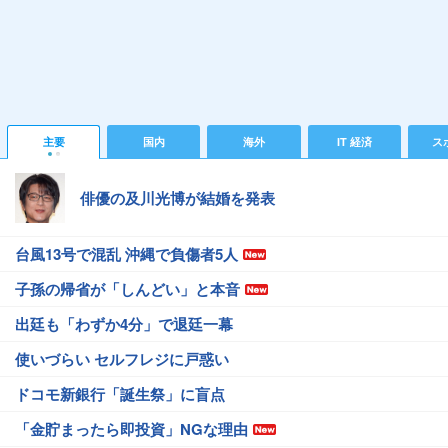
主要
国内
海外
IT 経済
ス
俳優の及川光博が結婚を発表
台風13号で混乱 沖縄で負傷者5人
子孫の帰省が「しんどい」と本音
出廷も「わずか4分」で退廷一幕
使いづらい セルフレジに戸惑い
ドコモ新銀行「誕生祭」に盲点
「金貯まったら即投資」NGな理由