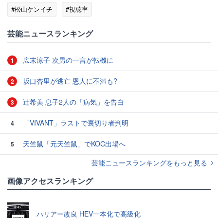
#松山ケンイチ
#視聴率
芸能ニュースランキング
広末涼子 次男の一言が転機に
1
坂口杏里が逃亡 恩人に不満も?
2
辻希美 息子2人の「病気」を告白
3
「VIVANT」ラストで裏切り者判明
4
天竺鼠「元天竺鼠」でKOC出場へ
5
芸能ニュースランキングをもっと見る
画像アクセスランキング
ハリアー改良 HEV一本化で高級化