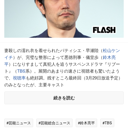
妻殺しの濡れ衣を着せられたパティシエ・早瀬陸（
松山ケン
イチ
）が、完璧な整形によって悪徳刑事・儀堂歩（
鈴木亮
平
）になりすまして真犯人を追うサスペンスドラマ『リブー
ト』（
TBS
系）。展開のあまりの速さに視聴者も驚いたよう
で、
視聴率
も絶好調。残すところ最終回（3月29日放送予定）
のみとなったが、主要キャスト
続きを読む
#芸能ニュース
#芸能総合ニュース
#鈴木亮平
#TBS