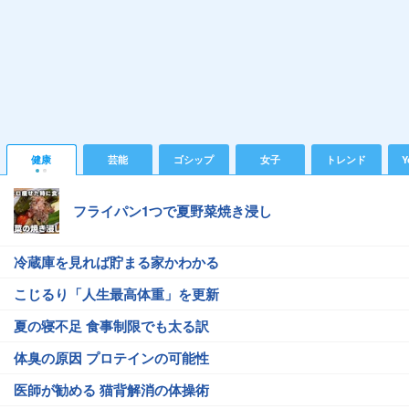
健康
芸能
ゴシップ
女子
トレンド
Y
フライパン1つで夏野菜焼き浸し
冷蔵庫を見れば貯まる家かわかる
こじるり「人生最高体重」を更新
夏の寝不足 食事制限でも太る訳
体臭の原因 プロテインの可能性
医師が勧める 猫背解消の体操術