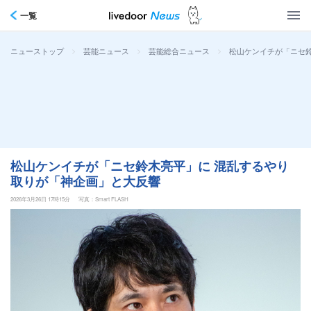
一覧
>
>
>
松山ケンイチが「ニセ
ニューストップ
芸能ニュース
芸能総合ニュース
松山ケンイチが「ニセ鈴木亮平」に 混乱するやり
取りが「神企画」と大反響
2026年3月26日 17時15分
写真：Smart FLASH