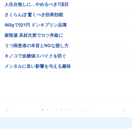
人生台無しに…やめるべき7項目
さくらんぼ 驚くべき効果効能
465gで321円 ドンキプリン品薄
麻辣湯 具材次第でカツ丼級に
うつ病患者の本音とNGな接し方
キノコで血糖値スパイクを防ぐ
メンタルに良い影響を与える趣味