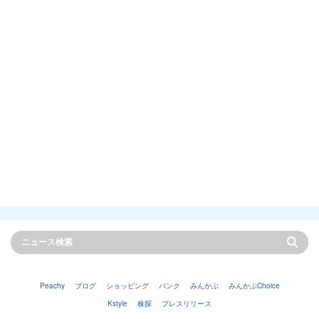
Peachy
ブログ
ショッピング
バンク
みんかぶ
みんかぶChoice
Kstyle
株探
プレスリリース