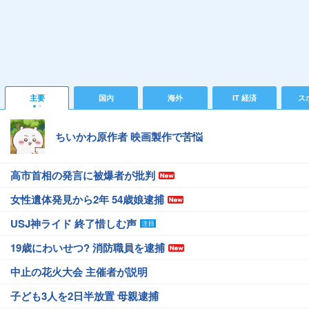
主要
国内
海外
IT 経済
ス
ちいかわ原作者 映画製作で苦悩
高市首相の発言に被爆者が批判
女性遺体発見から2年 54歳娘逮捕
USJ神ライド 終了惜しむ声
19歳にわいせつ? 消防職員を逮捕
中止の花火大会 主催者が説明
子ども3人を2日半放置 母親逮捕