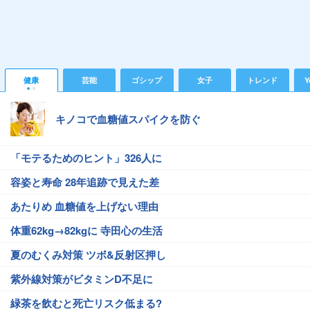
健康
芸能
ゴシップ
女子
トレンド
Y
キノコで血糖値スパイクを防ぐ
「モテるためのヒント」326人に
容姿と寿命 28年追跡で見えた差
あたりめ 血糖値を上げない理由
体重62kg→82kgに 寺田心の生活
夏のむくみ対策 ツボ&反射区押し
紫外線対策がビタミンD不足に
緑茶を飲むと死亡リスク低まる?