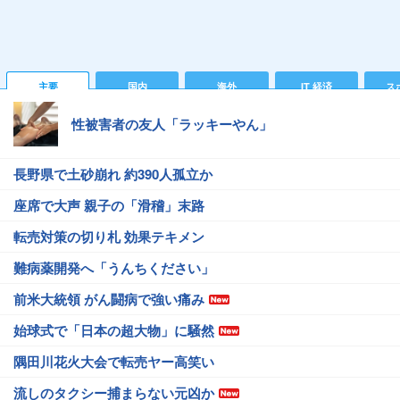
主要
国内
海外
IT 経済
ス
性被害者の友人「ラッキーやん」
長野県で土砂崩れ 約390人孤立か
座席で大声 親子の「滑稽」末路
転売対策の切り札 効果テキメン
難病薬開発へ「うんちください」
前米大統領 がん闘病で強い痛み
始球式で「日本の超大物」に騒然
隅田川花火大会で転売ヤー高笑い
流しのタクシー捕まらない元凶か