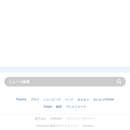
Peachy
ブログ
ショッピング
バンク
みんかぶ
みんかぶChoice
Kstyle
株探
プレスリリース
運営会社
利用規約
プライバシーポリシー
livedoorお客様サポートセンター
livedoor