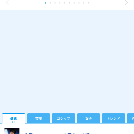
健康
芸能
ゴシップ
女子
トレンド
Y