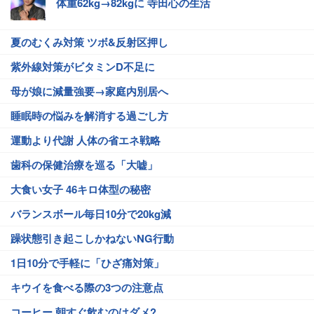
体重62kg→82kgに 寺田心の生活
夏のむくみ対策 ツボ&反射区押し
紫外線対策がビタミンD不足に
母が娘に減量強要→家庭内別居へ
睡眠時の悩みを解消する過ごし方
運動より代謝 人体の省エネ戦略
歯科の保健治療を巡る「大嘘」
大食い女子 46キロ体型の秘密
バランスボール毎日10分で20kg減
躁状態引き起こしかねないNG行動
1日10分で手軽に「ひざ痛対策」
キウイを食べる際の3つの注意点
コーヒー 朝すぐ飲むのはダメ?