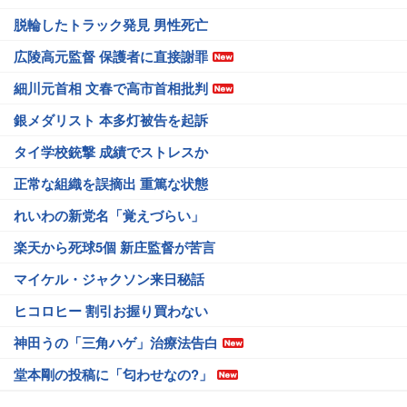
脱輪したトラック発見 男性死亡
広陵高元監督 保護者に直接謝罪
細川元首相 文春で高市首相批判
銀メダリスト 本多灯被告を起訴
タイ学校銃撃 成績でストレスか
正常な組織を誤摘出 重篤な状態
れいわの新党名「覚えづらい」
楽天から死球5個 新庄監督が苦言
マイケル・ジャクソン来日秘話
ヒコロヒー 割引お握り買わない
神田うの「三角ハゲ」治療法告白
堂本剛の投稿に「匂わせなの?」