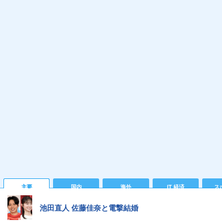
主要
国内
海外
IT 経済
ス
池田直人 佐藤佳奈と電撃結婚