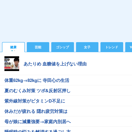
健康
芸能
ゴシップ
女子
トレンド
Y
あたりめ 血糖値を上げない理由
体重62kg→82kgに 寺田心の生活
夏のむくみ対策 ツボ&反射区押し
紫外線対策がビタミンD不足に
休みだが疲れる 隠れ疲労対策は
母が娘に減量強要→家庭内別居へ
睡眠時の悩みを解消する過ごし方