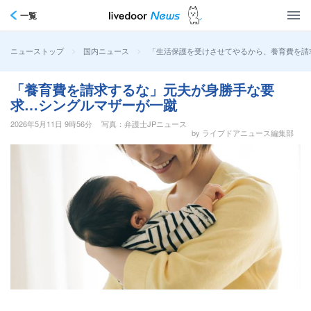
一覧
>
>
「生活保護を受けさせてやるから、養育費を請
ニューストップ
国内ニュース
「養育費を請求するな」元夫が身勝手な要
求…シングルマザーが一蹴
2026年5月11日 9時56分
写真：弁護士JPニュース
by ライブドアニュース編集部