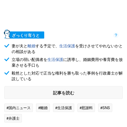
ざっくり言うと
妻が夫と
離婚
する予定で、
生活保護
を受けさせてやれないかと
の相談がある
立場の弱い配偶者を
生活保護
に誘導し、婚姻費用や養育費を放
棄させる手口も
毅然とした対応で正当な権利を勝ち取った事例を行政書士が解
説している
記事を読む
#国内ニュース
#離婚
#生活保護
#慰謝料
#SNS
#弁護士