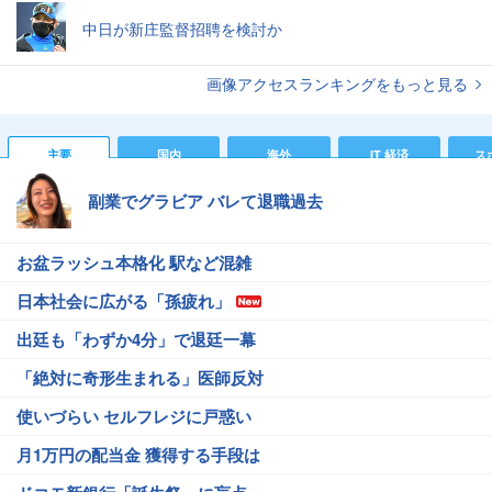
中日が新庄監督招聘を検討か
画像アクセスランキングをもっと見る
主要
国内
海外
IT 経済
ス
副業でグラビア バレて退職過去
お盆ラッシュ本格化 駅など混雑
日本社会に広がる「孫疲れ」
出廷も「わずか4分」で退廷一幕
「絶対に奇形生まれる」医師反対
使いづらい セルフレジに戸惑い
月1万円の配当金 獲得する手段は