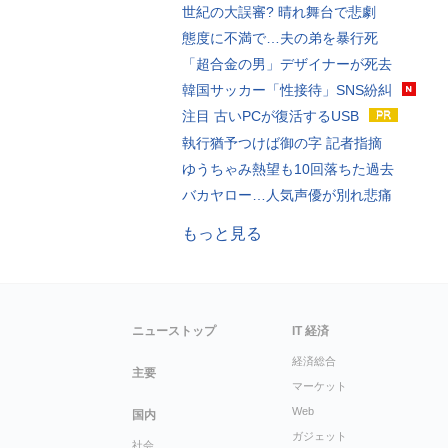
世紀の大誤審? 晴れ舞台で悲劇
態度に不満で…夫の弟を暴行死
「超合金の男」デザイナーが死去
韓国サッカー「性接待」SNS紛糾
注目 古いPCが復活するUSB
執行猶予つけば御の字 記者指摘
ゆうちゃみ熱望も10回落ちた過去
バカヤロー…人気声優が別れ悲痛
もっと見る
ニューストップ
IT 経済
経済総合
主要
マーケット
Web
国内
ガジェット
社会