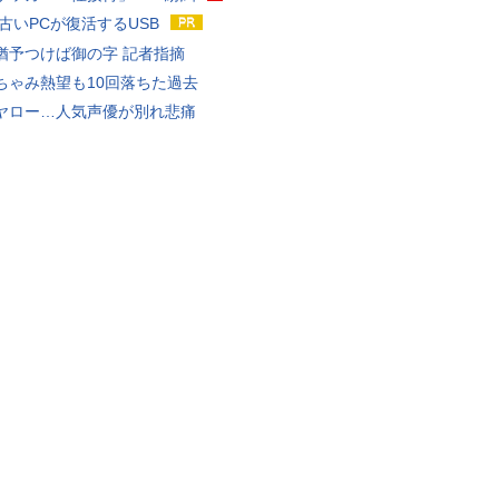
 古いPCが復活するUSB
猶予つけば御の字 記者指摘
ちゃみ熱望も10回落ちた過去
ヤロー…人気声優が別れ悲痛