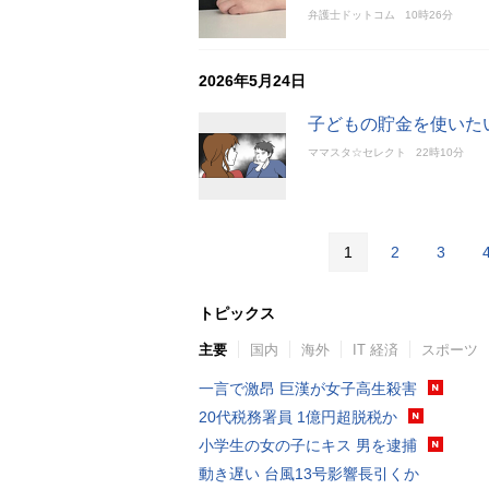
弁護士ドットコム
10時26分
2026年5月24日
子どもの貯金を使いたい
ママスタ☆セレクト
22時10分
1
2
3
トピックス
主要
国内
海外
IT 経済
スポーツ
一言で激昂 巨漢が女子高生殺害
20代税務署員 1億円超脱税か
小学生の女の子にキス 男を逮捕
動き遅い 台風13号影響長引くか