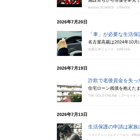
施設育ちから俳優を夢見
livedoor ECHOES
17時45分
2026年7月20日
「車」が必要な生活保
名古屋高裁は2024年1
弁護士JPニュース
10時19分
2026年7月19日
詐欺で老後資金を失っ
住宅ローン残債を抱えた
THE GOLD ONLINE（ゴールドオ
2026年7月13日
生活保護の申請は家族
ファイナンシャルフィールド
8時4