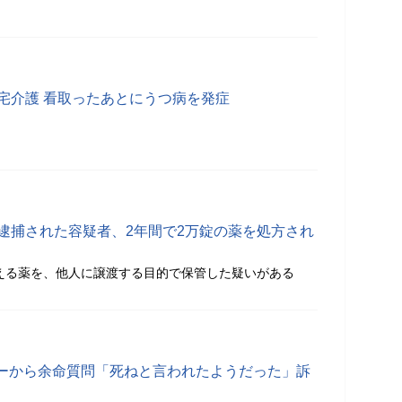
宅介護 看取ったあとにうつ病を発症
で逮捕された容疑者、2年間で2万錠の薬を処方され
越える薬を、他人に譲渡する目的で保管した疑いがある
ーから余命質問「死ねと言われたようだった」訴