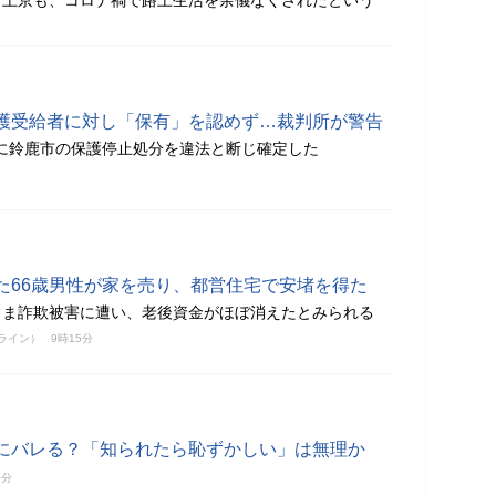
て上京も、コロナ禍で路上生活を余儀なくされたという
護受給者に対し「保有」を認めず…裁判所が警告
0月に鈴鹿市の保護停止処分を違法と断じ確定した
た66歳男性が家を売り、都営住宅で安堵を得た
まま詐欺被害に遭い、老後資金がほぼ消えたとみられる
ンライン）
9時15分
にバレる？「知られたら恥ずかしい」は無理か
0分