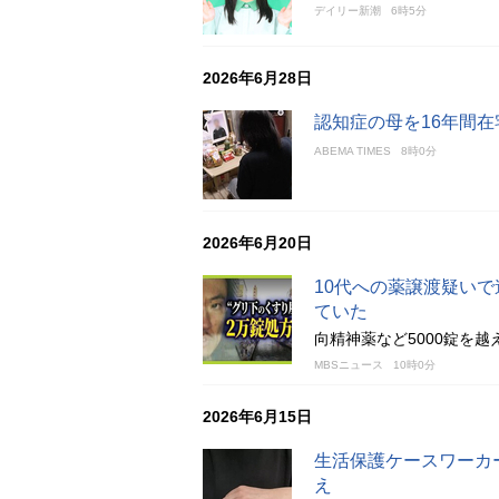
デイリー新潮
6時5分
2026年6月28日
認知症の母を16年間在
ABEMA TIMES
8時0分
2026年6月20日
10代への薬譲渡疑い
ていた
向精神薬など5000錠を
MBSニュース
10時0分
2026年6月15日
生活保護ケースワーカ
え