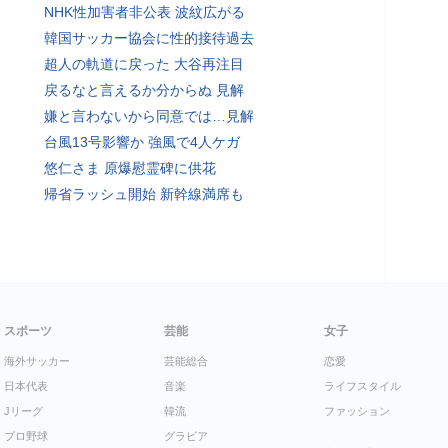
NHK性加害者非公表 波紋広がる
韓国サッカー協会に性的接待過去
超人の軌道に戻った 大谷再注目
戻るなと言えるか分からぬ 見解
嫌と言わないから同意では…見解
台風13号影響か 強風で4人ケガ
悠仁さま 原爆慰霊碑に供花
帰省ラッシュ開始 新幹線満席も
スポーツ
芸能
女子
海外サッカー
芸能総合
恋愛
日本代表
音楽
ライフスタイル
Jリーグ
韓流
ファッション
プロ野球
グラビア