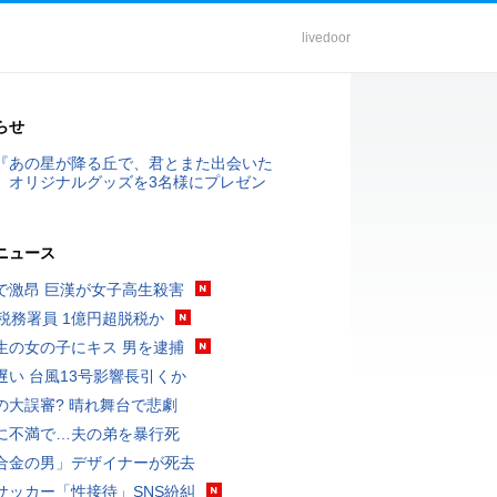
livedoor
らせ
『あの星が降る丘で、君とまた出会いた
』オリジナルグッズを3名様にプレゼン
ニュース
で激昂 巨漢が女子高生殺害
代税務署員 1億円超脱税か
生の女の子にキス 男を逮捕
遅い 台風13号影響長引くか
の大誤審? 晴れ舞台で悲劇
に不満で…夫の弟を暴行死
合金の男」デザイナーが死去
サッカー「性接待」SNS紛糾