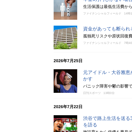
生活保護は最低生活費か
ファイナンシャルフィールド
14時
資金があっても断られ
孤独死リスクや原状回復
ファイナンシャルフィールド
7時4
2026年7月25日
元アイドル・大谷雅恵が
かす
パニック障害や鬱の影響で
日刊スポーツ
13時0分
2026年7月22日
渋谷で路上生活を送る
を語る