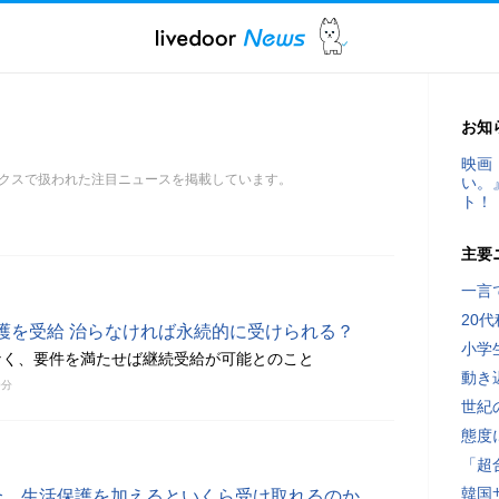
お知
映画
クスで扱われた注目ニュースを掲載しています。
い。
ト！
主要
一言
20
護を受給 治らなければ永続的に受けられる？
小学
なく、要件を満たせば継続受給が可能とのこと
動き
0分
世紀
態度
「超
韓国
合、生活保護を加えるといくら受け取れるのか