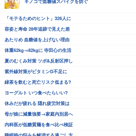
キノコで血糖値スパイクを防ぐ
「モテるためのヒント」326人に
容姿と寿命 28年追跡で見えた差
あたりめ 血糖値を上げない理由
体重62kg→82kgに 寺田心の生活
夏のむくみ対策 ツボ&反射区押し
紫外線対策がビタミンD不足に
緑茶を飲むと死亡リスク低まる?
ヨーグルト いつ食べたらいい?
休みだが疲れる 隠れ疲労対策は
母が娘に減量強要→家庭内別居へ
内科医が低糖質麺を食べ比べ検証
睡眠時の悩みを解消する過ごし方