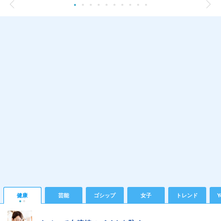
健康
芸能
ゴシップ
女子
トレンド
Y