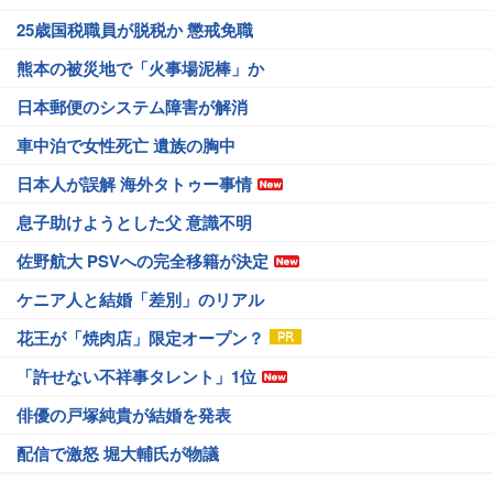
25歳国税職員が脱税か 懲戒免職
熊本の被災地で「火事場泥棒」か
日本郵便のシステム障害が解消
車中泊で女性死亡 遺族の胸中
日本人が誤解 海外タトゥー事情
息子助けようとした父 意識不明
佐野航大 PSVへの完全移籍が決定
ケニア人と結婚「差別」のリアル
花王が「焼肉店」限定オープン？
「許せない不祥事タレント」1位
俳優の戸塚純貴が結婚を発表
配信で激怒 堀大輔氏が物議