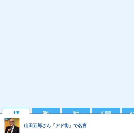
主要
国内
海外
IT 経済
ス
山田五郎さん「アド街」で名言