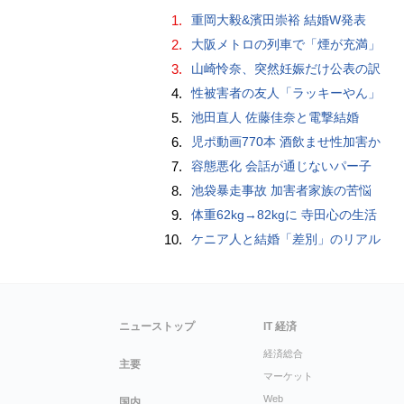
1.
重岡大毅&濱田崇裕 結婚W発表
2.
大阪メトロの列車で「煙が充満」
3.
山崎怜奈、突然妊娠だけ公表の訳
4.
性被害者の友人「ラッキーやん」
5.
池田直人 佐藤佳奈と電撃結婚
6.
児ポ動画770本 酒飲ませ性加害か
7.
容態悪化 会話が通じないパー子
8.
池袋暴走事故 加害者家族の苦悩
9.
体重62kg→82kgに 寺田心の生活
10.
ケニア人と結婚「差別」のリアル
ニューストップ
IT 経済
経済総合
主要
マーケット
Web
国内