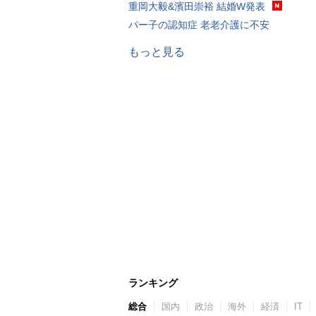
重岡大毅&濱田崇裕 結婚W発表
パー子の認知症 老老介護に不安
もっと見る
ランキング
総合
国内
政治
海外
経済
IT