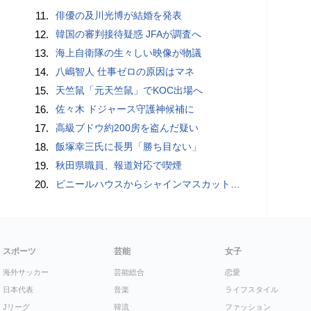
11.
俳優の及川光博が結婚を発表
12.
韓国の審判接待疑惑 JFAが調査へ
13.
海上自衛隊の生々しい映像が物議
14.
八嶋智人 仕事ゼロの原因はマネ
15.
天竺鼠「元天竺鼠」でKOC出場へ
16.
佐々木 ドジャース守護神候補に
17.
高級ブドウ約200房を盗んだ疑い
18.
飯塚幸三氏に長男「勝ち目ない」
19.
秋田県職員、報道対応で喫煙
20.
ビニールハウスからシャインマスカット約200房を盗んだ疑い ネットで販売か 無職の男（42）逮捕 岡山県警
スポーツ
芸能
女子
海外サッカー
芸能総合
恋愛
日本代表
音楽
ライフスタイル
Jリーグ
韓流
ファッション