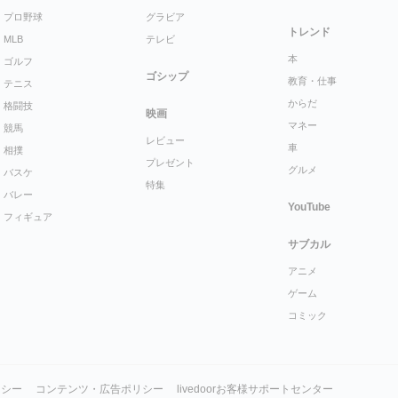
プロ野球
グラビア
トレンド
MLB
テレビ
本
ゴルフ
ゴシップ
教育・仕事
テニス
からだ
格闘技
映画
マネー
競馬
レビュー
車
相撲
プレゼント
グルメ
バスケ
特集
バレー
YouTube
フィギュア
サブカル
アニメ
ゲーム
コミック
リシー
コンテンツ・広告ポリシー
livedoorお客様サポートセンター