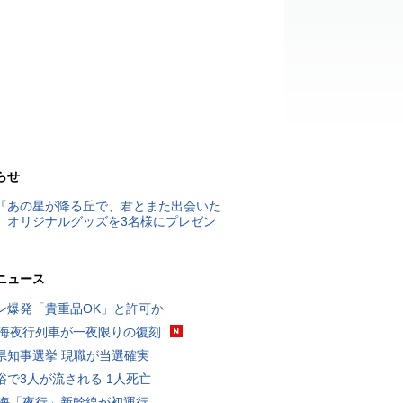
らせ
『あの星が降る丘で、君とまた出会いた
』オリジナルグッズを3名様にプレゼン
ニュース
ン爆発「貴重品OK」と許可か
東海夜行列車が一夜限りの復刻
県知事選挙 現職が当選確実
浴で3人が流される 1人死亡
東海「夜行」新幹線が初運行