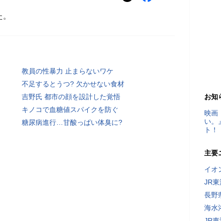
た。
教員の性暴力 止まらないワケ
不足するとうつ? 欠かせない食材
吉野氏 都市の顔を設計した覚悟
お知
キノコで血糖値スパイクを防ぐ
映画
い。
糖尿病進行…甘酸っぱい体臭に?
ト！
主要
イオ
JR
長野
海水
JR