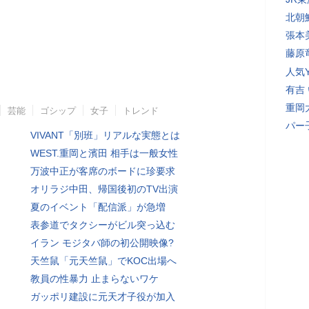
北朝
張本
藤原
人気Y
有吉
重岡
芸能
ゴシップ
女子
トレンド
パー
VIVANT「別班」リアルな実態とは
WEST.重岡と濱田 相手は一般女性
万波中正が客席のボードに珍要求
オリラジ中田、帰国後初のTV出演
夏のイベント「配信派」が急増
表参道でタクシーがビル突っ込む
イラン モジタバ師の初公開映像?
天竺鼠「元天竺鼠」でKOC出場へ
教員の性暴力 止まらないワケ
ガッポリ建設に元天才子役が加入