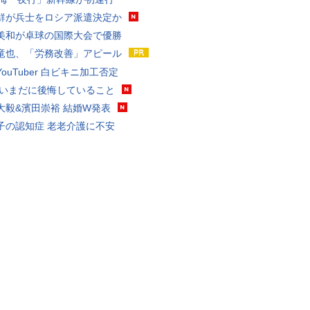
鮮が兵士をロシア派遣決定か
美和が卓球の国際大会で優勝
竜也、「労務改善」アピール
ouTuber 白ビキニ加工否定
 いまだに後悔していること
大毅&濱田崇裕 結婚W発表
子の認知症 老老介護に不安