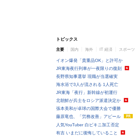
トピックス
主要
国内
海外
IT 経済
スポーツ
イオン爆発「貴重品OK」と許可か
JR東海夜行列車が一夜限りの復刻
長野県知事選挙 現職が当選確実
海水浴で3人が流される 1人死亡
JR東海「夜行」新幹線が初運行
北朝鮮が兵士をロシア派遣決定か
張本美和が卓球の国際大会で優勝
藤原竜也、「労務改善」アピール
人気YouTuber 白ビキニ加工否定
有吉 いまだに後悔していること