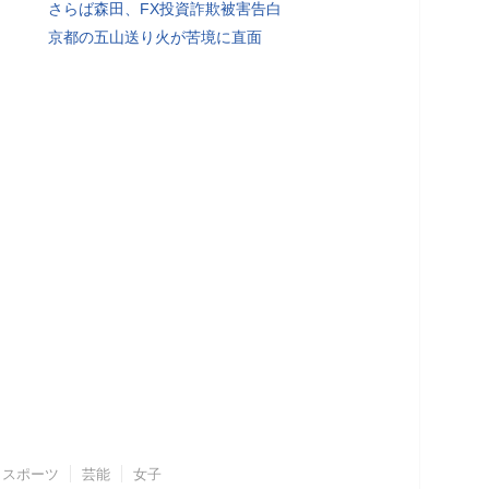
さらば森田、FX投資詐欺被害告白
京都の五山送り火が苦境に直面
スポーツ
芸能
女子