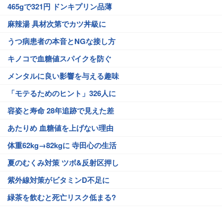
465gで321円 ドンキプリン品薄
麻辣湯 具材次第でカツ丼級に
うつ病患者の本音とNGな接し方
キノコで血糖値スパイクを防ぐ
メンタルに良い影響を与える趣味
「モテるためのヒント」326人に
容姿と寿命 28年追跡で見えた差
あたりめ 血糖値を上げない理由
体重62kg→82kgに 寺田心の生活
夏のむくみ対策 ツボ&反射区押し
紫外線対策がビタミンD不足に
緑茶を飲むと死亡リスク低まる?