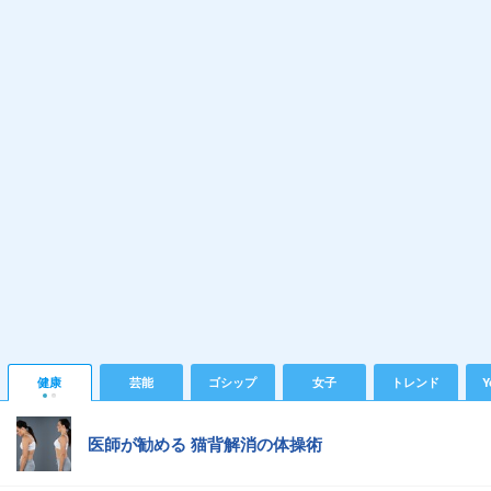
健康
芸能
ゴシップ
女子
トレンド
Y
医師が勧める 猫背解消の体操術