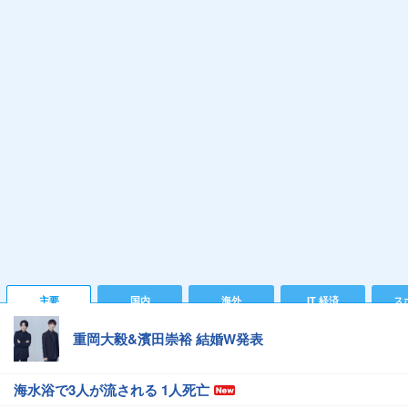
主要
国内
海外
IT 経済
ス
重岡大毅&濱田崇裕 結婚W発表
海水浴で3人が流される 1人死亡