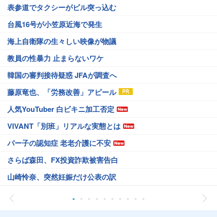
表参道でタクシーがビル突っ込む
台風16号が小笠原近海で発生
海上自衛隊の生々しい映像が物議
教員の性暴力 止まらないワケ
韓国の審判接待疑惑 JFAが調査へ
藤原竜也、「労務改善」アピール
人気YouTuber 白ビキニ加工否定
VIVANT「別班」リアルな実態とは
パー子の認知症 老老介護に不安
さらば森田、FX投資詐欺被害告白
山崎怜奈、突然妊娠だけ公表の訳