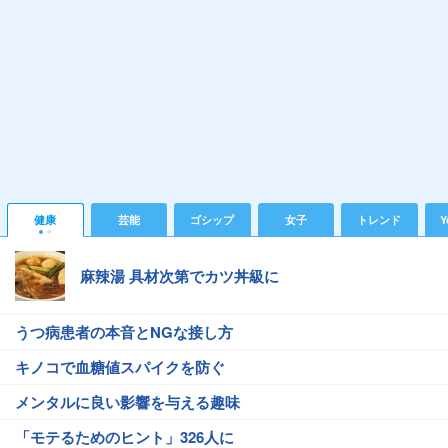
健康
芸能
ゴシップ
女子
トレンド
Y
麻辣湯 具材次第でカツ丼級に
うつ病患者の本音とNGな接し方
キノコで血糖値スパイクを防ぐ
メンタルに良い影響を与える趣味
「モテるためのヒント」326人に