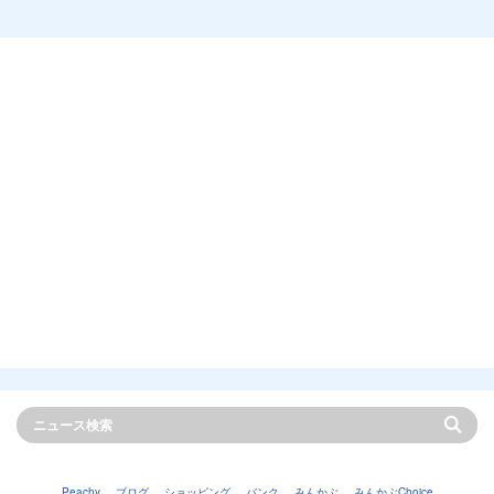
Peachy
ブログ
ショッピング
バンク
みんかぶ
みんかぶChoice