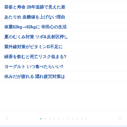
容姿と寿命 28年追跡で見えた差
あたりめ 血糖値を上げない理由
体重62kg→82kgに 寺田心の生活
夏のむくみ対策 ツボ&反射区押し
紫外線対策がビタミンD不足に
緑茶を飲むと死亡リスク低まる?
ヨーグルト いつ食べたらいい?
休みだが疲れる 隠れ疲労対策は