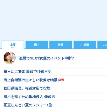
主要
国内
海外
IT 経済
ス
盗撮でSEXY女優のイベント中断?
槍ヶ岳に遺体 周辺で19歳不明
海上自衛隊の生々しい映像が物議
秋田県職員、報道対応で喫煙
風呂を覗くため敷地侵入 49歳男
正直しんどい夏のレジャー1位