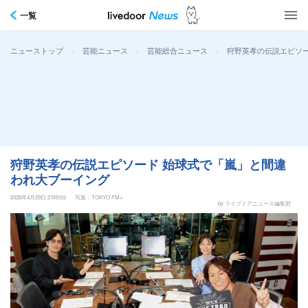
一覧
>
>
>
狩野英孝の伝説エピソ
ニューストップ
芸能ニュース
芸能総合ニュース
狩野英孝の伝説エピソード 始球式で「嵐」と間違
われ大ブーイング
2026年4月29日 21時0分
写真：TOKYO FM+
by ライブドアニュース編集部