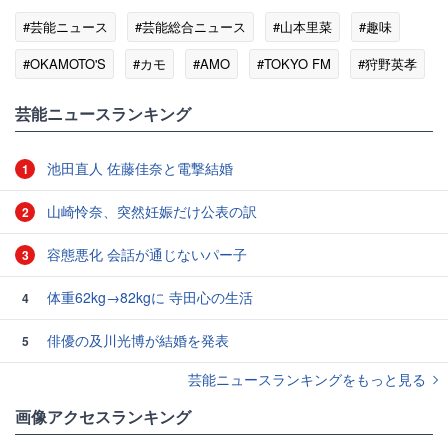
#芸能ニュース
#芸能総合ニュース
#山本里菜
#趣味
#OKAMOTO'S
#カモ
#AMO
#TOKYO FM
#狩野英孝
#オカモト
芸能ニュースランキング
池田直人 佐藤佳奈と電撃結婚
1
山崎怜奈、突然妊娠だけ公表の訳
2
容態悪化 会話が通じないパー子
3
体重62kg→82kgに 寺田心の生活
4
俳優の及川光博が結婚を発表
5
芸能ニュースランキングをもっと見る
画像アクセスランキング