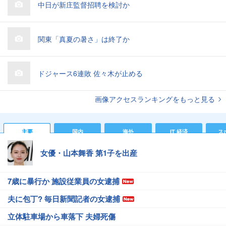
中日が新庄監督招聘を検討か
関東「真夏の暑さ」は終了か
ドジャース6連敗 佐々木が止める
画像アクセスランキングをもっと見る
主要
国内
海外
IT 経済
ス
女優・山本舞香 第1子を出産
7歳に暴行か 施設従業員の女逮捕
夫に包丁? 毎日新聞記者の女逮捕
立体駐車場から車落下 夫婦死傷