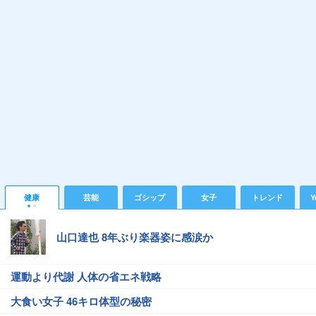
健康
芸能
ゴシップ
女子
トレンド
Y
山口達也 8年ぶり楽器姿に感涙か
運動より代謝 人体の省エネ戦略
大食い女子 46キロ体型の秘密