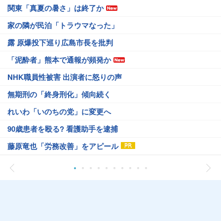
関東「真夏の暑さ」は終了か
家の隣が民泊「トラウマなった」
露 原爆投下巡り広島市長を批判
「泥酔者」熊本で通報が頻発か
NHK職員性被害 出演者に怒りの声
無期刑の「終身刑化」傾向続く
れいわ「いのちの党」に変更へ
90歳患者を殴る? 看護助手を逮捕
藤原竜也「労務改善」をアピール